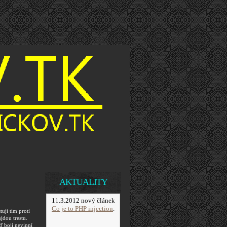
AKTUALITY
11.3.2012 nový článek
Co je to PHP injection
.
jí tím proti
jdou trestu.
eď bojí nevinní