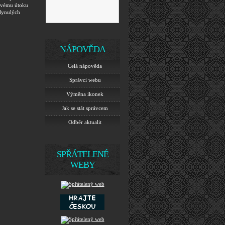
e svému útoku
plynulých
NÁPOVĚDA
Celá nápověda
Správci webu
Výměna ikonek
Jak se stát správcem
Odběr aktualit
SPŘÁTELENÉ
WEBY