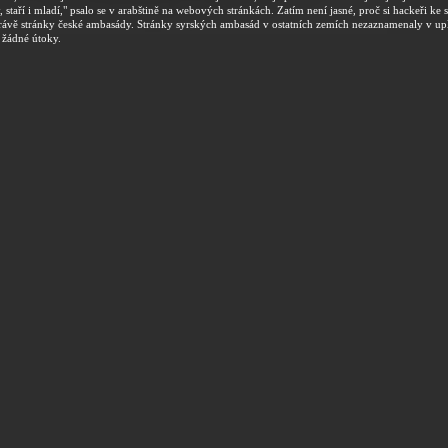
y, staří i mladí," psalo se v arabštině na webových stránkách. Zatím není jasné, proč si hackeři k
právě stránky české ambasády. Stránky syrských ambasád v ostatních zemích nezaznamenaly v u
 žádné útoky.