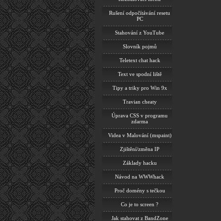
Rušení odpočítávání resetu
PC
Stahování z YouTube
Slovník pojmů
Teletext chat hack
Text ve spodní liště
Tipy a triky pro Win 9x
Travian cheaty
Úprava CSS v programu
zdarma
Videa v Malování (mspaint)
Zjištění/změna IP
Základy hacku
Návod na WWWhack
Proč domény s tečkou
Co je to screen ?
Jak stahovat z BandZone