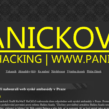
Vzkazník
|
Aktualitky
|
Ke stažení
|
Návštěvnost
|
Výměna ikonek
|
Přidat článek
|
(RSS)
i nabourali web syské ambasády v Praze
2
hackerů TeaM KuWaiT HaCkErS nabourala dnes odpoledne web syrské ambasády v Praze. Protestu
potlačování povstání proti režimu Bašára Asada. "Zločiny prováděné armádou Bašára Asada neu
ní, vítězství je blízko! Ať Bůh oslabí Bašara a jeho lidi, ať je potrestá. Ať se bojí stejně jako se t