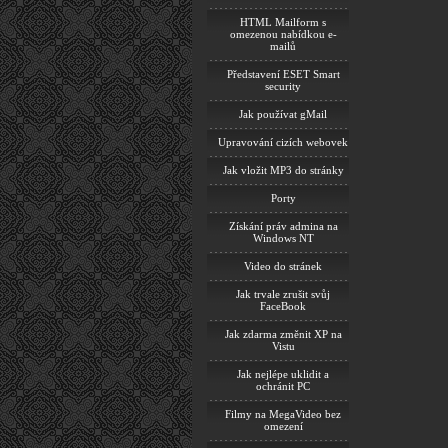
HTML Mailform s
omezenou nabídkou e-
mailů
Představení ESET Smart
security
Jak používat gMail
Upravování cizích webovek
Jak vložit MP3 do stránky
Porty
Získání práv admina na
Windows NT
Video do stránek
Jak trvale zrušit svůj
FaceBook
Jak zdarma změnit XP na
Vistu
Jak nejlépe uklidit a
ochránit PC
Filmy na MegaVideo bez
omezení