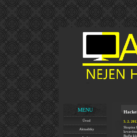
MENU
Hackeř
Úvod
5. 2. 201
Skupina 
Aktualitky
krvavému 
Buďte klid