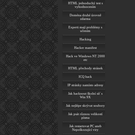
HTML jednoduchý test s
vyhodnocením
Doména druhé úrovně
zdarma
Experti mají problémy s
učením
Hacking
Hacker manifest
Hack ve Windows NT 2000
etc
HTML přechody stránek
ICQ hack
IP stránky namísto adresy
Jak hacknout školní síť s
Win 9X
Jak nejlépe skrývat soubory
Jak psát různou velikostí
písma
Jak restartovat PC aneb
Nepoškozující viry