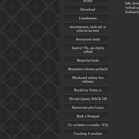
Archiv
lidé, žen
vybrali 
Download
hodinách
Lamalamam
Anonimizace, aneb jak se
schovat na netu
Anonymní maily
Antivir? Ne, ale chyby
odhalí
Bezpečná hesla
Bezplatná ochrana počítačů
Blueboard ankety bez
reklamy
Bordel na Volny.cz
Divoké kmeny HACK GB
Hackování přes Linux
Bush a Notepad
Co vyčteme z e-mailu / ICQ
Cracking 4 newbies