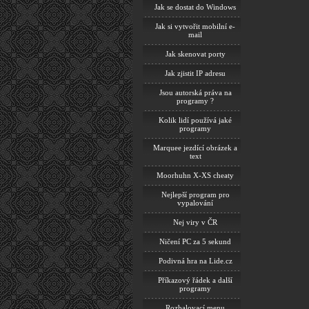
Jak se dostat do Windows
Jak si vytvořit mobilní e-
mail
Jak skenovat porty
Jak zjistit IP adresu
Jsou autorská práva na
programy ?
Kolik lidí používá jaké
programy
Marquee jezdící obrázek a
text
Moorhuhn X-XS cheaty
Nejlepší program pro
vypalování
Nej viry v ČR
Ničení PC za 5 sekund
Podivná hra na Lide.cz
Příkazový řádek a další
programy
Rozbalovací menu