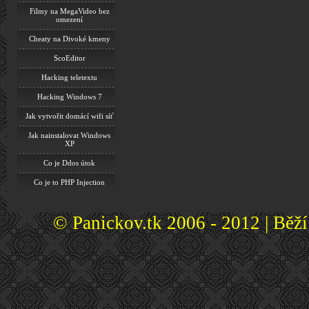
Filmy na MegaVideo bez
omezení
Cheaty na Divoké kmeny
ScoEditor
Hacking teletextu
Hacking Windows 7
Jak vytvořit domácí wifi síť
Jak nainstalovat Windows
XP
Co je Ddos útok
Co je to PHP Injection
© Panickov.tk 2006 - 2012 | Běž