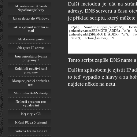
Další metodou je dát na strán
Jak restartovat PC aneb
Nepoškozující viry
adresy, DNS serveru a času ote
je příklad scriptu, který můžete
Jak se dostat do Windows
Jak si vytvořit mobilní e-
mail
Jak skenovat porty
Jak zjistit IP adresu
Jsou autorská práva na
Tento script zapíše DNS name a 
programy ?
Kolik lidí používá jaké
Dalším způsobem je zjistit IP a
programy
to teď vypadlo z hlavy a za bo
Marquee jezdící obrázek a
najdete někde na netu.
text
Moorhuhn X-XS cheaty
Nejlepší program pro
vypalování
Nej viry v ČR
Ničení PC za 5 sekund
Podivná hra na Lide.cz