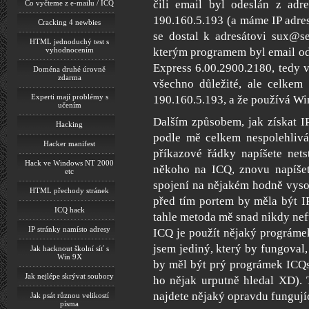
čili email byl odeslán z adr
Co vyčteme z e-mailu / ICQ
190.160.5.193 (a máme IP adresu
Cracking 4 newbies
se dostal k adresátovi sux@se
HTML jednoduchý test s
kterým programem byl email od
vyhodnocením
Express 6.00.2900.2180, tedy v
Doména druhé úrovně
zdarma
všechno důležité, ale celkem
Experti mají problémy s
190.160.5.193, a že používá W
učením
Dalším způsobem, jak získat I
Hacking
podle mě celkem nespolehlivá
Hacker manifest
příkazové řádky napíšete nets
Hack ve Windows NT 2000
někoho na ICQ, znovu napíšet
etc
spojení na nějakém hodně vysok
HTML přechody stránek
před tím portem by měla být IP
ICQ hack
tahle metoda mě snad nikdy nefu
IP stránky namísto adresy
ICQ je použít nějaký prográmek,
jsem jediný, který by fungoval, 
Jak hacknout školní síť s
Win 9X
by měl být prý prográmek ICQs
Jak nejlépe skrývat soubory
ho nějak urputně hledal XD). 
najdete nějaký opravdu fungujíc
Jak psát různou velikostí
písma