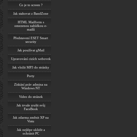
Co je to screen ?
Jak stahovat z BandZone
HTML Mailform s
omezenou nabídkou e-
mailů
Představení ESET Smart
security
Jak používat gMail
Upravování cizích webovek
Jak vložit MP3 do stránky
Porty
Získání práv admina na
Windows NT
Video do stránek
Jak trvale zrušit svůj
FaceBook
Jak zdarma změnit XP na
Vistu
Jak nejlépe uklidit a
ochránit PC