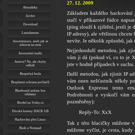
27. 12. 2009
Aktualitky
Základem každého hackování je
Archiv
stačí v příkazové řádce napsa
Download
(ping slouží k zjištění, jestli j
Lamalamam
IP adresy), ale většinou chcete
nevíte. Je několik způsobů, jak t
Anonimizace, aneb jak se
schovat na netu
Nejjednoduší metodou, jak zjist
Anonymní maily
vám ji dá (pokud ví, co to je X
Antivir? Ne, ale chyby
jste v hodně případech v suchu.
odhalí
Další metodou, jak zjistit IP a
Bezpečná hesla
vám onen nešťastník někdy pos
Bezplatná ochrana počítačů
Outlook Expressu tento ema
Blueboard ankety bez
Podrobnosti a vyskočí vám n
reklamy
pozměněny):
Bordel na Volny.cz
Divoké kmeny HACK GB
Reply-To: XxX
Hackování přes Linux
Tak z této hlacičky můžeme vy
Bush a Notepad
můžeme vyčíst, je cesta, kudy 