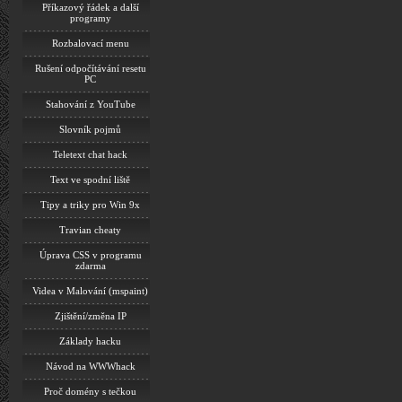
Příkazový řádek a další
programy
Rozbalovací menu
Rušení odpočítávání resetu
PC
Stahování z YouTube
Slovník pojmů
Teletext chat hack
Text ve spodní liště
Tipy a triky pro Win 9x
Travian cheaty
Úprava CSS v programu
zdarma
Videa v Malování (mspaint)
Zjištění/změna IP
Základy hacku
Návod na WWWhack
Proč domény s tečkou