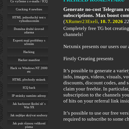
Co vyčteme z e-mailu / ICQ
Generate no-cost Telegram rob
Cracking 4 newbies
subscriptions. Max boost co
HTML jednoduchý test s
(
XRumer23Exeli
,
10. 7. 2026
22
vyhodnocením
Completely free TG bot creating
Doména druhé úrovně
zdarma
channels!
Experti mají problémy s
učením
Netxmix presents our users our a
Hacking
Firstly Creating presents
Hacker manifest
Hack ve Windows NT 2000
It’s possible to generate a varie
etc
info, images, videos, visuals, 
HTML přechody stránek
discounts, discount codes, and 
ICQ hack
claim your freebie. In particular,
subscription to the channels you
IP stránky namísto adresy
of hits on your referral link insi
Jak hacknout školní síť s
Win 9X
It’s possible to use our free versi
Jak nejlépe skrývat soubory
required to subscribe to some ch
Jak psát různou velikostí
písma