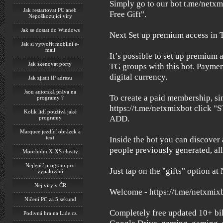
Simply go to our bot t.me/netxmi
Jak restartovat PC aneb
Free Gift".
Nepoškozující viry
Jak se dostat do Windows
Next Set up premium access in 
Jak si vytvořit mobilní e-
mail
It’s possible to set up premium
Jak skenovat porty
TG groups with this bot. Paymen
digital currency.
Jak zjistit IP adresu
Jsou autorská práva na
To create a paid membership, s
programy ?
https://t.me/netxmixbot click 
Kolik lidí používá jaké
ADD.
programy
Marquee jezdící obrázek a
text
Inside the bot you can discover 
people previously generated, all
Moorhuhn X-XS cheaty
Nejlepší program pro
Just tap on the "gifts" option at
vypalování
Nej viry v ČR
Welcome - https://t.me/netxmix
Ničení PC za 5 sekund
Completely free updated 10+ bil
Podivná hra na Lide.cz