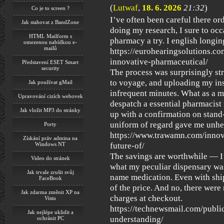
(
Lutwaf
,
18. 6. 2026
21:32
)
Co je to screen ?
I’ve often been careful there or
Jak stahovat z BandZone
doing my research, I sure to oc
HTML Mailform s
pharmacy a try. I english longin
omezenou nabídkou e-
mailů
https://eurohearingsolutions.co
innovative-pharmaceutical/
Představení ESET Smart
security
The process was surprisingly st
to voyage, and uploading my ins
Jak používat gMail
infrequent minutes. What as a m
Upravování cizích webovek
despatch a essential pharmacist
Jak vložit MP3 do stránky
up with a confirmation on stand-
uniform of regard gave me unhes
Porty
https://www.trawamn.com/innova
Získání práv admina na
Windows NT
future-of/
The savings are worthwhile — I
Video do stránek
what my peculiar dispensary wa
Jak trvale zrušit svůj
name medication. Even with shipp
FaceBook
of the price. And no, there were
Jak zdarma změnit XP na
charges at checkout.
Vistu
https://technewsmail.com/publi
Jak nejlépe uklidit a
understanding/
ochránit PC