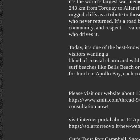
it’s the world’s largest war mem
243 km from Torquay to Allansfo
rugged cliffs as a tribute to thos
who never returned. It’s a road b
community, and respect — values
who drives it.
Today, it’s one of the best-kno
visitors wanting a
blend of coastal charm and wild
surf beaches like Bells Beach o
for lunch in Apollo Bay, each co
Please visit our website about 1
https://www.zmlii.com/thread-94
consultation now!
visit internet portal about 12 Ap
https://solartorreovo.it/new-web
Our's Tags: Port Campbell, Snow