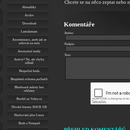
Chcete se na něco zeptat nebo 
Aktualitky
Archiv
Komentáře
Download
Lamalamam
Jméno:
Anonimizace, aneb jak se
schovat na netu
Nadpis:
Anonymní maily
Text:
Antivir? Ne, ale chyby
odhalí
Bezpečná hesla
Bezplatná ochrana počítačů
Blueboard ankety bez
reklamy
Bordel na Volny.cz
Divoké kmeny HACK GB
Hackování přes Linux
Bush a Notepad
PŘEHLED KOMENTÁŘŮ