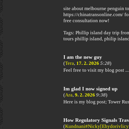
site about melbourne penguin to
https://chinatransonline.com/ fo
free consultation now!
Tags: Phillip island day trip f
tours phillip island, philip islan
I am the new guy
(
Tera
,
17. 2. 2026
5:28
)
Feel free to visit my blog post ..
Im glad I now signed up
(
Ara
,
9. 2. 2026
9:38
)
Here is my blog post; Tower Ru
How Regulatory Signals Trav
(
Kundnani#Nicky[Ehydorivlicy