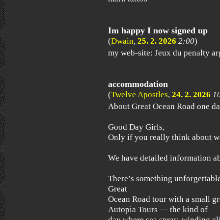
Im happy I now signed up
(
Dwain
,
25. 2. 2026
2:00
)
my web-site: Jeux du penalty ar
accommodation
(
Twelve Apostles
,
24. 2. 2026
1
About Great Ocean Road one da
Good Day Girls,
Only if you really think about 
We have detailed information a
There’s something unforgettable
Great
Ocean Road tour with a small gr
Autopia Tours — the kind of
day where sea spray, winding cli