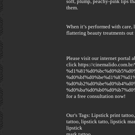
soft, plump, peachy-pink lips th
them.
When it’s performed with care, li
flattering beauty treatments out 
Please visit our internet portal a
click https://cinemalido.co
%d1%81%d0%bc%d0%b5%d0
%d0%bf%d0%be%d1%87%d1
%d0%b2%d0%be%d0%b4%d0
%d0%ba%d0%b0%d0%b7%d0%b
for a free consultation now!
Our's Tags: Lipstick print tattoo
tattoo, lipstick tatto, lipstick m
lipstick
mark tattoo