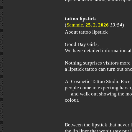
tattoo lipstick
(
Sammie
,
25. 2. 2026
13:54
)
About tattoo lipstick
Good Day Girls,
We have detailed information ab
Nothing surprises visitors more
a lipstick tattoo can turn out onc
At Cosmetic Tattoo Studio Face 
people come in expecting harsh
— and walk out showing the mos
colour.
Between the lipstick that never 
the lip liner that won’t stay put 