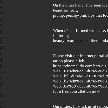
On the other hand, I’ve seen loa
beautiful, soft,
plump, peachy-pink lips that lo
When it’s performed with care, li
flattering
beauty treatments out there toda
Please visit our internet portal a
tattoo please click
https://cinemalido.com.br/
%d1%81%d0%bc%d0%b5%d0
%d0%bf%d0%be%d1%87%d1
%d0%b2%d0%be%d0%b4%d0
%d0%ba%d0%b0%d0%b7%d0%b
for a free consultation now!
Our's Tags: Lipstick print tattoo