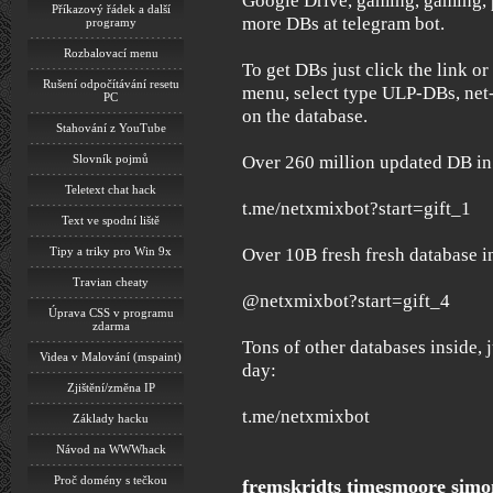
Google Drive, gaming, gaming, p
Příkazový řádek a další
more DBs at telegram bot.
programy
Rozbalovací menu
To get DBs just click the link or 
Rušení odpočítávání resetu
menu, select type ULP-DBs, net-
PC
on the database.
Stahování z YouTube
Slovník pojmů
Over 260 million updated DB in
Teletext chat hack
t.me/netxmixbot?start=gift_1
Text ve spodní liště
Tipy a triky pro Win 9x
Over 10B fresh fresh database in
Travian cheaty
@netxmixbot?start=gift_4
Úprava CSS v programu
zdarma
Tons of other databases inside, j
Videa v Malování (mspaint)
day:
Zjištění/změna IP
t.me/netxmixbot
Základy hacku
Návod na WWWhack
Proč domény s tečkou
fremskridts timesmoore simo