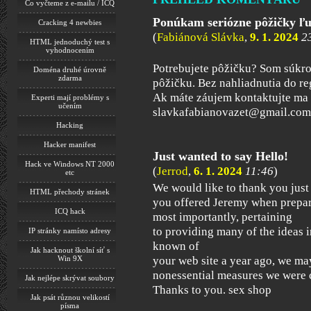
Co vyčteme z e-mailu / ICQ
Ponúkam seriózne pôžičky ľ
Cracking 4 newbies
(
Fabiánová Slávka
,
9. 1. 2024
2
HTML jednoduchý test s
vyhodnocením
Potrebujete pôžičku? Som súkr
Doména druhé úrovně
zdarma
pôžičku. Bez nahliadnutia do re
Ak máte záujem kontaktujte ma 
Experti mají problémy s
učením
slavkafabianovazet@gmail.com
Hacking
Hacker manifest
Just wanted to say Hello!
Hack ve Windows NT 2000
(
Jerrod
,
6. 1. 2024
11:46
)
etc
We would like to thank you just 
HTML přechody stránek
you offered Jeremy when prepari
ICQ hack
most importantly, pertaining
to providing many of the ideas i
IP stránky namísto adresy
known of
Jak hacknout školní síť s
Win 9X
your web site a year ago, we ma
nonessential measures we were 
Jak nejlépe skrývat soubory
Thanks to you. sex shop
Jak psát různou velikostí
písma