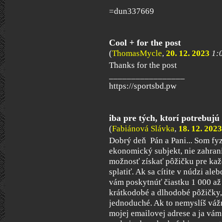
=dun337669
Cool + for the post
(
ThomasMycle
,
20. 12. 2023
1:
Thanks for the post
_________________
https://sportsbd.pw
iba pre tých, ktorí potrebujú
(
Fabiánová Slávka
,
18. 12. 2023
Dobrý deň Pán a Pani... Som fy
ekonomický subjekt, nie zahra
možnosť získať pôžičku pre kaž
splatiť. Ak sa cítite v núdzi a
vám poskytnúť čiastku 1 000 až
krátkodobé a dlhodobé pôžičky,
jednoduché. Ak to nemyslíš váž
mojej emailovej adrese a ja vá