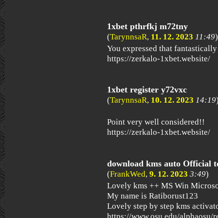
1xbet pthrfkj m72tny
(
TarynnsaR
,
11. 12. 2023
11:49
)
You expressed that fantastically
https://zerkalo-1xbet.website/
1xbet register y72vxc
(
TarynnsaR
,
10. 12. 2023
14:19
Point very well considered!!
https://zerkalo-1xbet.website/
download kms auto Official t
(
FrankWed
,
9. 12. 2023
3:49
)
Lovely kms ++ MS Win Microsof
My name is Ratiborust123
Lovely step by step kms activa
https://www.osu.edu/alphaosu/r