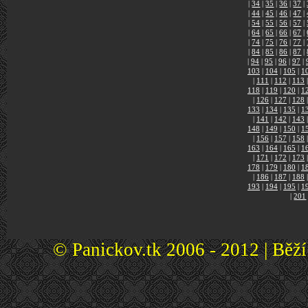
|
34
|
35
|
36
|
37
|
|
44
|
45
|
46
|
47
|
|
54
|
55
|
56
|
57
|
|
64
|
65
|
66
|
67
|
|
74
|
75
|
76
|
77
|
|
84
|
85
|
86
|
87
|
|
94
|
95
|
96
|
97
|
103
|
104
|
105
|
1
|
111
|
112
|
113
|
118
|
119
|
120
|
1
|
126
|
127
|
128
|
133
|
134
|
135
|
1
|
141
|
142
|
143
|
148
|
149
|
150
|
1
|
156
|
157
|
158
|
163
|
164
|
165
|
1
|
171
|
172
|
173
|
178
|
179
|
180
|
1
|
186
|
187
|
188
|
193
|
194
|
195
|
1
|
201
© Panickov.tk 2006 - 2012 | Běž