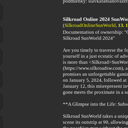
podmienky: slavkafabianovaz
Silkroad Online 2024 SunWo
(
SilkroadOnlineSunWorld
,
13. 
Documentation of ownership: "G
Silkroad SunWorld 2024"
Are you timely to traverse the 
yourself in a just ecstatic of 
is more than <Silkroad>SunWor
(https://www.silkroadsw.com),
promises an unforgettable gamin
on January 5, 2024, followed a
January 12, this misrepresent in
gone meets the proximate in a s
**A Glimpse into the Life: Sub
Silkroad SunWorld takes a uniq
scene its outstrip at 90, allowin