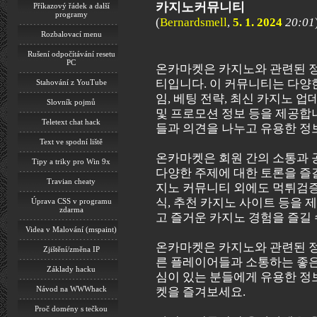
카지노커뮤니티
Příkazový řádek a další
programy
(
Bernardsmell
,
5. 1. 2024
20:01
Rozbalovací menu
Rušení odpočítávání resetu
PC
온카마켓은 카지노와 관련된 
티입니다. 이 커뮤니티는 다양
Stahování z YouTube
임, 베팅 전략, 최신 카지노 업
Slovník pojmů
및 프로모션 정보 등을 제공합
Teletext chat hack
들과 의견을 나누고 유용한 정
Text ve spodní liště
온카마켓은 회원 간의 소통과 
Tipy a triky pro Win 9x
다양한 주제에 대한 토론을 즐길
Travian cheaty
지노 커뮤니티 외에도 먹튀검증 
식, 추천 카지노 사이트 등을
Úprava CSS v programu
zdarma
고 즐거운 카지노 경험을 즐길
Videa v Malování (mspaint)
온카마켓은 카지노와 관련된 정
Zjištění/změna IP
른 플레이어들과 소통하는 좋은
Základy hacku
심이 있는 분들에게 유용한 정
Návod na WWWhack
켓을 즐겨보세요.
Proč domény s tečkou