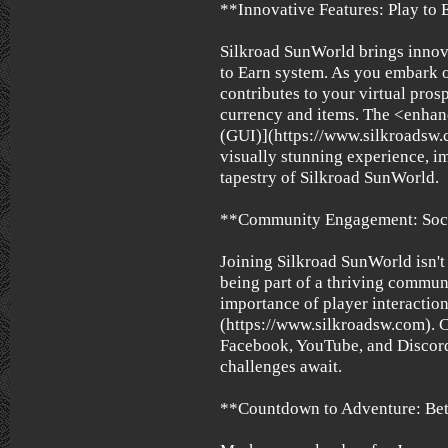
**Innovative Features: Play to
Silkroad SunWorld brings innovat
to Earn system. As you embark o
contributes to your virtual pros
currency and items. The <enhan
(GUI)](https://www.silkroadsw.
visually stunning experience, im
tapestry of Silkroad SunWorld.
**Community Engagement: Soci
Joining Silkroad SunWorld isn't 
being part of a thriving commun
importance of player interactio
(https://www.silkroadsw.com). 
Facebook, YouTube, and Discord
challenges await.
**Countdown to Adventure: Be