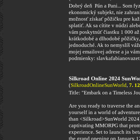
Dobrý deň Pán a Pani... Som fy
ekonomický subjekt, nie zahra
možnosť získať pôžičku pre kaž
splatiť. Ak sa cítite v núdzi a
vám poskytnúť čiastku 1 000 až
krátkodobé a dlhodobé pôžičky,
jednoduché. Ak to nemyslíš váž
mojej emailovej adrese a ja vá
podmienky: slavkafabianovaz
Silkroad Online 2024 SunWo
(
SilkroadOnlineSunWorld
,
7. 1
Title: "Embark on a Timeless J
Are you ready to traverse the a
yourself in a world of adventur
than <Silkroad>SunWorld 2024]
captivating MMORPG that promi
experience. Set to launch its be
the grand opening on January 12,