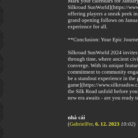
Mark your calendars for January
Silkroad SunWorld](https://www
offering players a sneak peek in
grand opening follows on Janua
experience for all.
**Conclusion: Your Epic Journ
Silkroad SunWorld 2024 invites
through time, where ancient ci
converge. With its unique featur
commitment to community enga
be a standout experience in th
game](https://www.silkroadsw.co
the Silk Road unfold before you
new era awaits - are you ready 
nhà cái
(
GabrielFer
,
6. 12. 2023
10:02
)