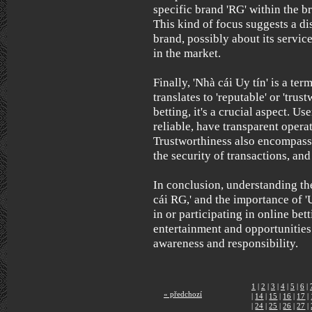
specific brand 'RG' within the 
This kind of focus suggests a dis
brand, possibly about its service
in the market.
Finally, 'Nhà cái Uy tín' is a ter
translates to 'reputable' or 'trus
betting, it's a crucial aspect. Us
reliable, have transparent operat
Trustworthiness also encompasse
the security of transactions, and
In conclusion, understanding the
cái RG,' and the importance of 'U
in or participating in online bett
entertainment and opportunities 
awareness and responsibility.
1
|
2
|
3
|
4
|
5
|
6
|
« předchozí
|
14
|
15
|
16
|
17
|
|
24
|
25
|
26
|
27
|