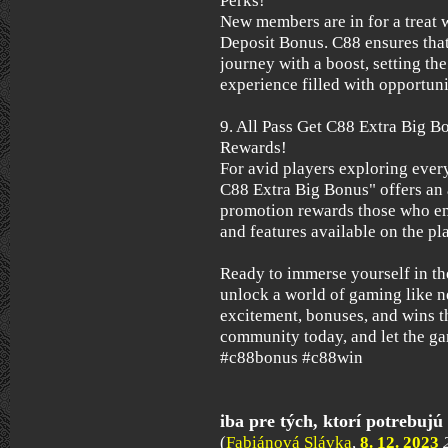
Perks!
New members are in for a treat 
Deposit Bonus. C88 ensures that
journey with a boost, setting the
experience filled with opportuni
9. All Pass Get C88 Extra Big B
Rewards!
For avid players exploring every
C88 Extra Big Bonus" offers an
promotion rewards those who em
and features available on the pl
Ready to immerse yourself in t
unlock a world of gaming like n
excitement, bonuses, and wins th
community today, and let the g
#c88bonus #c88win
iba pre tých, ktorí potrebujú
(
Fabiánová Slávka
,
8. 12. 2023