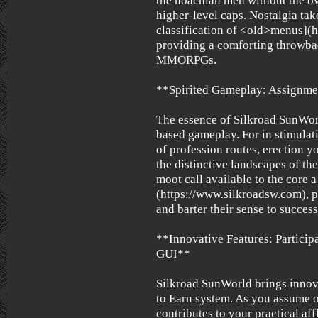
the noachian men without the o
higher-level caps. Nostalgia tak
classification of <old>menus](
providing a comforting throwbac
MMORPGs.
**Spirited Gameplay: Assignmen
The essence of Silkroad SunWorld
based gameplay. For in stimulat
of profession routes, erection 
the distinctive landscapes of th
moot call available to the core
(https://www.silkroadsw.com), p
and barter their sense to success
**Innovative Features: Particip
GUI**
Silkroad SunWorld brings innovat
to Earn system. As you assume o
contributes to your practical af