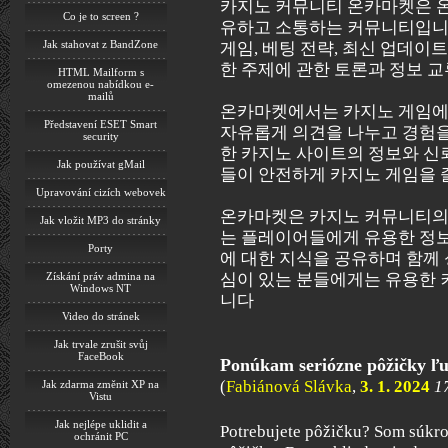
카지노 커뮤니티 온카마켓은 온
Co je to screen ?
유하고 소통하는 커뮤니티입니다
Jak stahovat z BandZone
게임, 베팅 전략, 최신 업데이트
한 주제에 관한 토론과 정보 
HTML Mailform s
omezenou nabídkou e-
mailů
온카마켓에서는 카지노 게임에
Představení ESET Smart
자유롭게 의견을 나누고 경험을 
security
한 카지노 사이트의 정보와 신
Jak používat gMail
들이 안전하게 카지노 게임을 
Upravování cizích webovek
온카마켓은 카지노 커뮤니티의 
Jak vložit MP3 do stránky
는 플레이어들에게 유용한 정보
Porty
에 대한 지식을 공유하며 함께
Získání práv admina na
심이 있는 분들에게는 유용한
Windows NT
니다
Video do stránek
Jak trvale zrušit svůj
FaceBook
Ponúkam seriózne pôžičky ľ
(
Fabiánová Slávka
,
3. 1. 2024
1
Jak zdarma změnit XP na
Vistu
Jak nejlépe uklidit a
Potrebujete pôžičku? Som súkr
ochránit PC