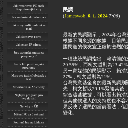
Jak restartovat PC aneb
民調
Nepoškozující viry
(
Jameswob
,
6. 1. 2024
7:06
)
Jak se dostat do Windows
Jak si vytvořit mobilní e-
mail
最新的民調顯示，2024年台
Jak skenovat porty
根據不同來源的數據，目前民
Jak zjistit IP adresu
國民黨的侯友宜正處於激烈的
Jsou autorská práva na
programy ?
一項總統民調指出，賴清德的支
29.55%，而柯文哲則為23.42%​
Kolik lidí používá jaké
programy
另一家媒體的民調顯示，賴清
Marquee jezdící obrázek a
27%，柯文哲則為21%​​。
text
台灣民意基金會的最新民調則顯
Moorhuhn X-XS cheaty
先，柯文哲以29.1%緊隨其後，
綜合這些數據，可以看出賴清
Nejlepší program pro
vypalování
但其他候選人的支持度也不容
果反映了選民的當前看法，但
Nej viry v ČR
變化。
Ničení PC za 5 sekund
Podivná hra na Lide.cz