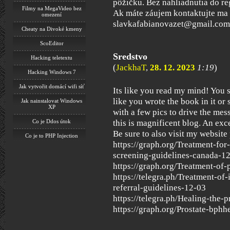
pôžičku. Bez nahliadnutia do re
Filmy na MegaVideo bez
Ak máte záujem kontaktujte ma 
omezení
slavkafabianovazet@gmail.com
Cheaty na Divoké kmeny
ScoEditor
Sredstvo
Hacking teletextu
(
JackhaT
,
28. 12. 2023
1:19
)
Hacking Windows 7
Jak vytvořit domácí wifi síť
Its like you read my mind! You 
like you wrote the book in it or
Jak nainstalovat Windows
XP
with a few pics to drive the mess
this is magnificent blog. An excel
Co je Ddos útok
Be sure to also visit my website
Co je to PHP Injection
https://graph.org/Treatment-for
screening-guidelines-canada-1
https://graph.org/Treatment-of-
https://telegra.ph/Treatment-of-
referral-guidelines-12-03
https://telegra.ph/Healing-the-
https://graph.org/Prostate-bph