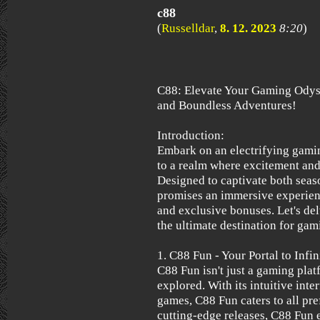
c88
(
Russelldar
,
8. 12. 2023
8:20
)
C88: Elevate Your Gaming Odys
and Boundless Adventures!
Introduction:
Embark on an electrifying gami
to a realm where excitement an
Designed to captivate both sea
promises an immersive experienc
and exclusive bonuses. Let's de
the ultimate destination for gam
1. C88 Fun - Your Portal to Infi
C88 Fun isn't just a gaming platf
explored. With its intuitive inte
games, C88 Fun caters to all pre
cutting-edge releases, C88 Fun 