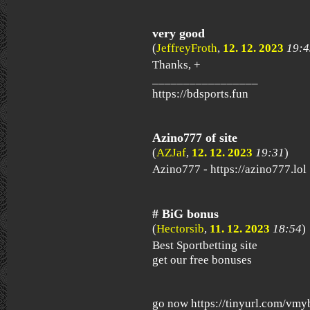
very good
(
JeffreyFroth
,
12. 12. 2023
19:4
Thanks, +
_________________
https://bdsports.fun
Azino777 of site
(
AZJaf
,
12. 12. 2023
19:31
)
Azino777 - https://azino777.lol
# BіG bonus
(
Hectorsib
,
11. 12. 2023
18:54
)
Best Spоrtbеttіng site
get our free bonuses
go now https://tinyurl.com/vm