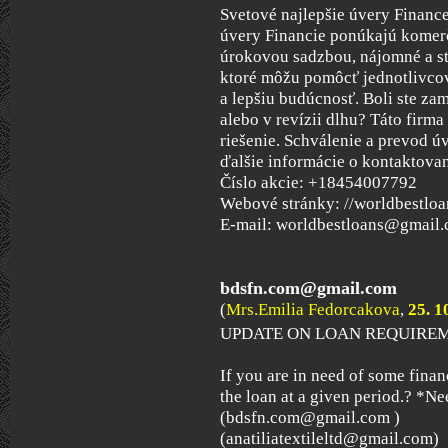
Svetové najlepšie úvery Financ
úvery Financie ponúkajú komer
úrokovou sadzbou, nájomné a st
ktoré môžu pomôcť jednotlivcov
a lepšiu budúcnosť. Boli ste za
alebo v revízii dlhu? Táto fir
riešenie. Schválenie a prevod ú
ďalšie informácie o kontaktovan
Číslo akcie: +18454007792
Webové stránky: //worldbestlo
E-mail: worldbestloans@gmail
bdsfn.com@gmail.com
(
Mrs.Emilia Fedorcakova
,
25. 1
UPDATE ON LOAN REQUIRE
If you are in need of some fina
the loan at a given period.? *N
(bdsfn.com@gmail.com )
(anatiliatextileltd@gmail.com)