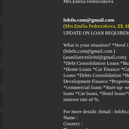
Mrs.Emilia Fedorcakova
bdsfn.com@gmail.com
(
Mrs.Emilia Fedorcakova
,
23. 1
UPDATE ON LOAN REQUIRE
What is your situation? *Need 
(bdsfn.com@gmail.com )
(anatiliatextileltd@gmail.com)
*Debt Consolidation Loans *Bu
*Home Loans *Car Finance *Co
Loans *Debts Consolidation *B
Development Finance *Propertie
*commercial loans *Start-up- w
loans *Car loans, *Hotel loans*
interest rate of %.
For more details :Email : bdsf
Name :
Country :