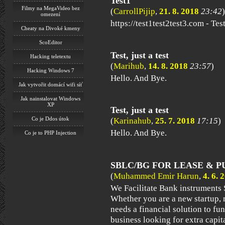
Test1
Filmy na MegaVideo bez
(
CarrollPijip
,
21. 8. 2018
23:42
)
omezení
https://test1test2test3.com - Te
Cheaty na Divoké kmeny
ScoEditor
Test, just a test
Hacking teletextu
(
Marihub
,
14. 8. 2018
23:57
)
Hacking Windows 7
Hello. And Bye.
Jak vytvořit domácí wifi síť
Jak nainstalovat Windows
XP
Test, just a test
Co je Ddos útok
(
Karinahub
,
25. 7. 2018
17:15
)
Hello. And Bye.
Co je to PHP Injection
SBLC/BG FOR LEASE & 
(
Muhammed Emir Harun
,
4. 6. 
We Facilitate Bank instruments
Whether you are a new startup, 
needs a financial solution to fu
business looking for extra capit