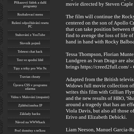
Příkazový řádek a další
movie directed by Steven Caple 
programy
Rozbalovací menu
The film will continue the Rocky
centered on the son of Apollo Cr
Rušení odpočítávání resetu
PC
that can take position between th
find to avenge the loss of life of
Stahování z YouTube
hand in hand with Rocky Balboa
Slovník pojmů
Teletext chat hack
Tessa Thompson, Florian Muntea
Lundgren as Ivan Drago are also
Text ve spodní liště
brings https://creed2full.com/ - 
Tipy a triky pro Win 9x
Travian cheaty
Adapted from the British televis
Widows full movie collection o
Úprava CSS v programu
zdarma
writes this film with Gillian Fly
Videa v Malování (mspaint)
and the new results of HBO, 'Sha
around a tragedy that has an eff
Zjištění/změna IP
Viola Davis, but also all those 
Základy hacku
Erivo and Elizabeth Debicki.
Návod na WWWhack
Liam Neeson, Manuel Garcia-Rul
Proč domény s tečkou