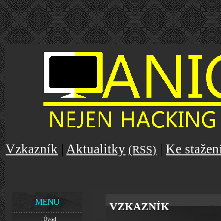
Vzkazník
|
Aktualitky
|
Ke stažen
(RSS)
MENU
VZKAZNÍK
Úvod