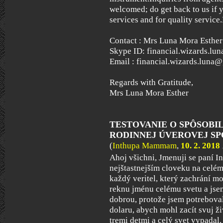
welcomed; do get back to us if y
services and for quality servic
Contact : Mrs Luna Mora Esther
Skype ID: financial.wizards.l
Email : financial.wizards.luna
Regards with Gratitude,
Mrs Luna Mora Esther
TESTOVANIE O SPÔSOBI
RODINNEJ ÚVEROVEJ SPOL
(
Inthupa Mammam
,
10. 2. 2018
Ahoj všichni, Jmenuji se paní
nejštastnejším cloveku na celém
každý veritel, který zachrání mo
reknu jménu celému svetu a jsem
dobrou, protože jsem potrebova
dolaru, abych mohl zacít svuj ž
tremi detmi a celý svet vypadal,