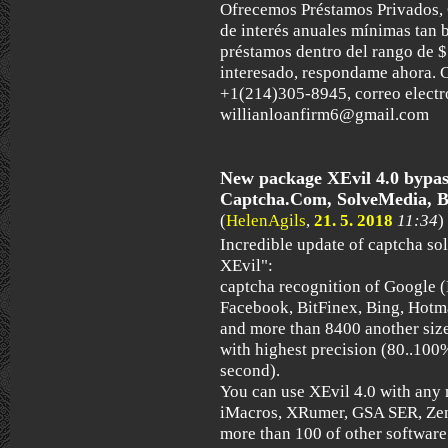
Ofrecemos Préstamos Privados, 
de interés anuales mínimas tan
préstamos dentro del rango de $ 
interesado, respondame ahora. 
+1(214)305-8945, correo electr
willianloanfirm6@gmail.com
New package XEvil 4.0 bypas
Captcha.Com, SolveMedia, B
(
HelenAgils
,
21. 5. 2018
11:34
)
Incredible update of captcha s
XEvil":
captcha recognition of Google 
Facebook, BitFinex, Bing, Hotm
and more than 8400 another size
with highest precision (80..100
second).
You can use XEvil 4.0 with an
iMacros, XRumer, GSA SER, Zen
more than 100 of other software