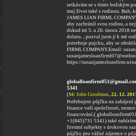
setkávám se s tímto božským pos
muj život také s rodinou. Buh, k
JAMES LIAN FIRML COMPANY, by
aby zachránil svou rodinu, a ne
dokud mi 5. a 20. února 2018 n
dolaru. , pozval jsem ji k mé r
potrebuje pujcku, aby se obrá
FIRML COMPANY.Email: susanj
susanjamesloanfirml07@outloo
https://susanjamesloanfirm.wixs
globalloanfirm051@gmail.co
5341
(
Mr John Goodman
,
22. 12. 201
Potřebujete půjčku na zahájení p
finance vaší společnosti, nemov
financování.( globalloanfirm0
+1(845)731 5341) také nabízíme
firemní subjekty s úrokovou sa
půjčky pro vážné zájemce o pů