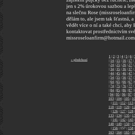
jen s 2% úrokovou sazbou a lepší
na slečnu Rose (missroseloanfi
dělám to, ale jsem tak šťastná, 
vědět více o ní a také chci, aby 
kontaktovat prostřednictvím sv
missroseloanfirm@hotmail.com
1
|
2
|
3
|
4
|
5
|
6
|
« předchozí
|
14
|
15
|
16
|
17
|
|
24
|
25
|
26
|
27
|
|
34
|
35
|
36
|
37
|
|
44
|
45
|
46
|
47
|
|
54
|
55
|
56
|
57
|
|
64
|
65
|
66
|
67
|
|
74
|
75
|
76
|
77
|
|
84
|
85
|
86
|
87
|
|
94
|
95
|
96
|
97
|
103
|
104
|
105
|
1
|
111
|
112
|
113
|
118
|
119
|
120
|
1
|
126
|
127
|
128
|
133
|
134
|
135
|
1
|
141
|
142
|
143
|
148
|
149
|
150
|
1
|
156
|
157
|
158
|
163
|
164
|
165
|
1