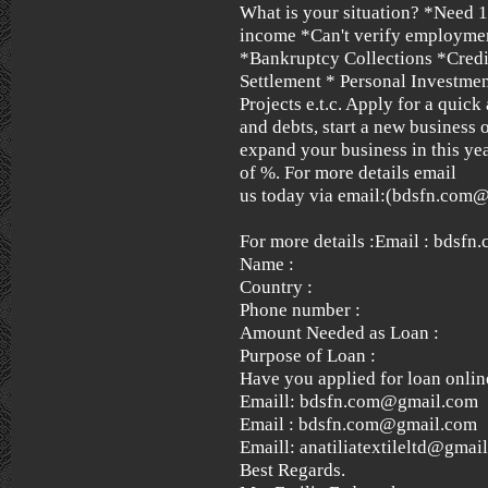
What is your situation? *Need 
income *Can't verify employme
*Bankruptcy Collections *Credi
Settlement * Personal Investme
Projects e.t.c. Apply for a quick
and debts, start a new business 
expand your business in this yea
of %. For more details email
us today via email:(bdsfn.com
For more details :Email : bdsf
Name :
Country :
Phone number :
Amount Needed as Loan :
Purpose of Loan :
Have you applied for loan onlin
Emaill: bdsfn.com@gmail.com
Email : bdsfn.com@gmail.com
Emaill: anatiliatextileltd@gmai
Best Regards.