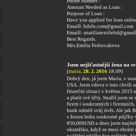
Phone number :
Amount Needed as Loan :
Purpose of Loan :
Have you applied for loan onlin
Emaill: bdsfn.com@gmail.com
Emaill: anatiliatextileltd@gmai
Best Regards.
Mrs.Emilia Fedorcakova
Jsem nejšťastnější žena na sv
(
maria
,
28. 2. 2016
18:09
)
Dobrý den, já jsem Maria, v sou
USA. Jsem vdova v tuto chvíli s
finanční situaci v květnu 2015 
a platit své účty. Snažil jsem s
firem i soukromých i firemních,
bank odmítl svůj úvěr. Ale jak 
s ženou boha soukromé půjčky vě
850,000USD a dnes jsem majitele
okamžiku, když se musí obrátit 
zajištění půjčky bez ručitele, žá