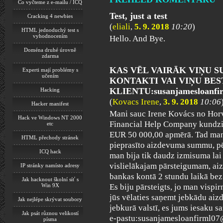
Co vyčteme z e-mailu / ICQ
Test, just a test
Cracking 4 newbies
(
eliali
,
5. 9. 2018
10:20
)
HTML jednoduchý test s
vyhodnocením
Hello. And Bye.
Doména druhé úrovně
zdarma
KAS VĒL VAIRĀK VIŅU S
Experti mají problémy s
učením
KONTAKTI VAI VIŅU BE
KLIENTU:susanjamesloanfi
Hacking
(
Kovacs Irene
,
3. 9. 2018
10:06
Hacker manifest
Mani sauc Irene Kovács no Horvā
Hack ve Windows NT 2000
Financial Help Company kund
etc
EUR 50 000,00 apmērā. Tad man 
HTML přechody stránek
pieprasīto aizdevuma summu, pēc
ICQ hack
man bija tik daudz izmisuma la
vislielākajam pārsteigumam, ai
IP stránky namísto adresy
bankas kontā 2 stundu laikā bez
Jak hacknout školní síť s
Win 9X
Es biju pārsteigts, jo man vispi
jūs vēlaties saņemt jebkādu ai
Jak nejlépe skrývat soubory
jebkurā valstī, es jums iesaku s
Jak psát různou velikostí
e-pastu:susanjamesloanfirml07
písma