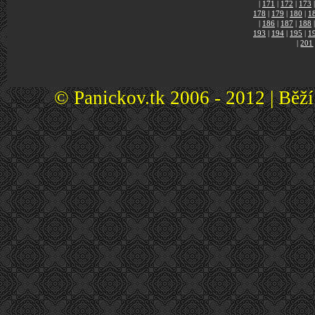
|
171
|
172
|
173
|
178
|
179
|
180
|
1
|
186
|
187
|
188
|
193
|
194
|
195
|
1
|
201
© Panickov.tk 2006 - 2012 | Běž