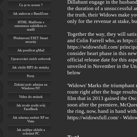
Dillahunt engage in the husband
Co je to screen ?
the duration of a unsuccessful a
Jak stahovat z BandZone
the truth, their Widows make you
only for the revenue at stake, bu
HTML Mailform s
omezenou nabídkou e-
mailů
Together the way, they will sati
Představení ESET Smart
and Colin Farrell who, as https:
security
https://widowsfull.com/ principa
Jak používat gMail
consider heart phase in this new
Upravování cizích webovek
official release date for this as
unveiled in November in the Unit
Jak vložit MP3 do stránky
below
Porty
Získání práv admina na
'Widows' Marks the triumphant 
Windows NT
route right after the huge result
Video do stránek
film that in 2013 gained the Os
soon after the premiere, McQuee
Jak trvale zrušit svůj
FaceBook
the ring, now, hand in hand with
https://widowsfull.com/ - Widow
Jak zdarma změnit XP na
Vistu
Jak nejlépe uklidit a
ochránit PC