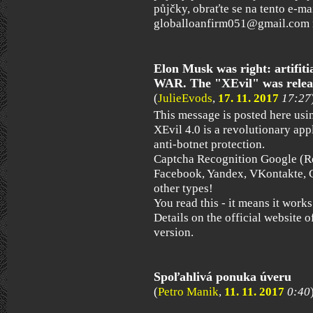
půjčky, obraťte se na tento e-ma
globalloanfirm051@gmail.com 
Elon Musk was right: artifiti
WAR. The "XEvil" was relea
(
JulieEvods
,
17. 11. 2017
17:27
This message is posted here us
XEvil 4.0 is a revolutionary app
anti-botnet protection.
Captcha Recognition Google (R
Facebook, Yandex, VKontakte, 
other types!
You read this - it means it works!
Details on the official website o
version.
Spoľahlivá ponuka úveru
(
Petro Manik
,
11. 11. 2017
0:40