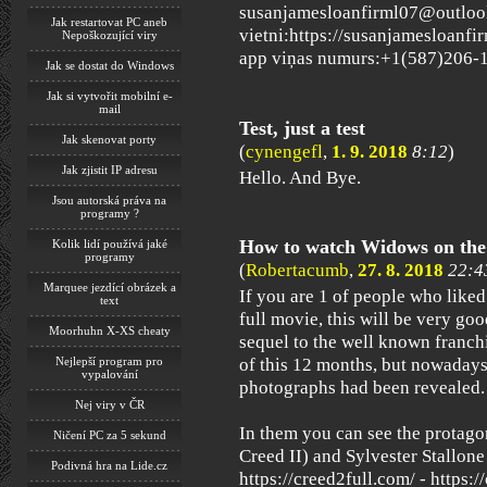
susanjamesloanfirml07@outlook
Jak restartovat PC aneb
vietni:https://susanjamesloanfi
Nepoškozující viry
app viņas numurs:+1(587)206-
Jak se dostat do Windows
Jak si vytvořit mobilní e-
mail
Test, just a test
Jak skenovat porty
(
cynengefl
,
1. 9. 2018
8:12
)
Jak zjistit IP adresu
Hello. And Bye.
Jsou autorská práva na
programy ?
How to watch Widows on the
Kolik lidí používá jaké
programy
(
Robertacumb
,
27. 8. 2018
22:4
Marquee jezdící obrázek a
If you are 1 of people who liked
text
full movie, this will be very go
Moorhuhn X-XS cheaty
sequel to the well known franc
Nejlepší program pro
of this 12 months, but nowadays 
vypalování
photographs had been revealed.
Nej viry v ČR
In them you can see the protago
Ničení PC za 5 sekund
Creed II) and Sylvester Stallon
Podivná hra na Lide.cz
https://creed2full.com/ - https:/