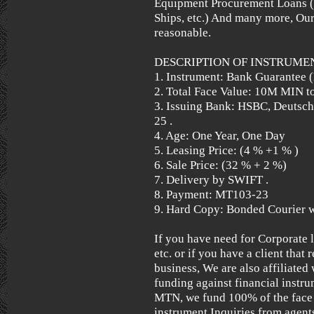
Equipment Procurement Loans (In
Ships, etc.) And many more, Ou
reasonable.
DESCRIPTION OF INSTRUME
1. Instrument: Bank Guarantee
2. Total Face Value: 10M MIN
3. Issuing Bank: HSBC, Deutsch
25 .
4. Age: One Year, One Day
5. Leasing Price: (4 % +1 % )
6. Sale Price: (32 % + 2 %)
7. Delivery by SWIFT .
8. Payment: MT103-23
9. Hard Copy: Bonded Courier w
If you have need for Corporate l
etc. or if you have a client that 
business, We are also affiliated
funding against financial instr
MTN, we fund 100% of the face v
instrument.Inquiries from agents