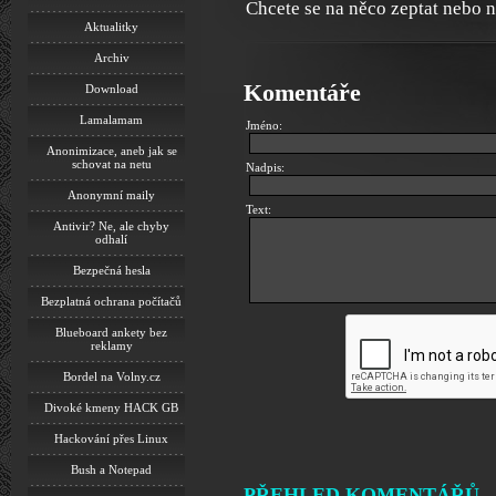
Chcete se na něco zeptat nebo 
Aktualitky
Archiv
Komentáře
Download
Lamalamam
Jméno:
Anonimizace, aneb jak se
schovat na netu
Nadpis:
Anonymní maily
Text:
Antivir? Ne, ale chyby
odhalí
Bezpečná hesla
Bezplatná ochrana počítačů
Blueboard ankety bez
reklamy
Bordel na Volny.cz
Divoké kmeny HACK GB
Hackování přes Linux
Bush a Notepad
PŘEHLED KOMENTÁŘŮ