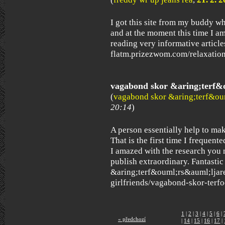
I got this site from my buddy w
and at the moment this time I a
reading very informative article
flatm.prizezwom.com/relaxation
vagabond skor &aring;terf&
(
vagabond skor &aring;terf&ou
20:14
)
A person essentially help to make
That is the first time I frequen
I amazed with the research you 
publish extraordinary. Fantastic
&aring;terf&ouml;rs&auml;lja
girlfriends/vagabond-skor-terfo
1
|
2
|
3
|
4
|
5
|
6
|
« předchozí
|
14
|
15
|
16
|
17
|