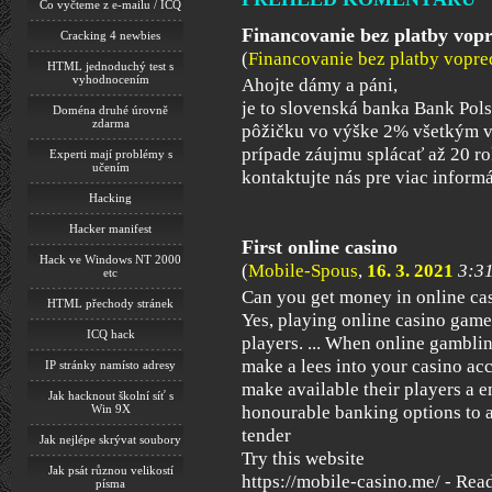
Co vyčteme z e-mailu / ICQ
Financovanie bez platby vop
Cracking 4 newbies
(
Financovanie bez platby vopre
HTML jednoduchý test s
vyhodnocením
Ahojte dámy a páni,
je to slovenská banka Bank Pol
Doména druhé úrovně
zdarma
pôžičku vo výške 2% všetkým 
prípade záujmu splácať až 20 ro
Experti mají problémy s
učením
kontaktujte nás pre viac infor
Hacking
Hacker manifest
First online casino
Hack ve Windows NT 2000
(
Mobile-Spous
,
16. 3. 2021
3:3
etc
Can you get money in online ca
HTML přechody stránek
Yes, playing online casino games
ICQ hack
players. ... When online gamblin
make a lees into your casino ac
IP stránky namísto adresy
make available their players a 
Jak hacknout školní síť s
Win 9X
honourable banking options to a
tender
Jak nejlépe skrývat soubory
Try this website
Jak psát různou velikostí
https://mobile-casino.me/ - Read
písma