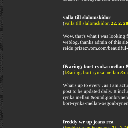
valla till slalomskidor
(
valla till slalomskidor
,
22. 2. 2
Wow, that's what I was looking fo
weblog, thanks admin of this site
reidu.prizezwom.com/beautiful-t
f&aring; bort rynka mellan
(
f&aring; bort rynka mellan &
What's up to every , as I am actu
post to be updated daily. It incl
rynka mellan &ouml;gonbryne
bort-rynka-mellan-oegonbryne
freddy wr up jeans rea
(
freddy wr up jeans rea
,
21. 2. 