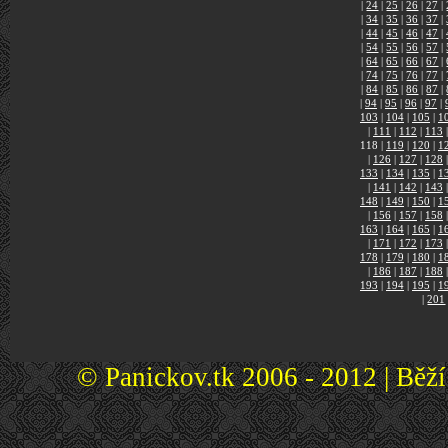
|
24
|
25
|
26
|
27
|
|
34
|
35
|
36
|
37
|
|
44
|
45
|
46
|
47
|
|
54
|
55
|
56
|
57
|
|
64
|
65
|
66
|
67
|
|
74
|
75
|
76
|
77
|
|
84
|
85
|
86
|
87
|
|
94
|
95
|
96
|
97
|
103
|
104
|
105
|
1
|
111
|
112
|
113
|
118
|
119
|
120
|
1
|
126
|
127
|
128
|
133
|
134
|
135
|
1
|
141
|
142
|
143
|
148
|
149
|
150
|
1
|
156
|
157
|
158
|
163
|
164
|
165
|
1
|
171
|
172
|
173
|
178
|
179
|
180
|
1
|
186
|
187
|
188
|
193
|
194
|
195
|
1
|
201
© Panickov.tk 2006 - 2012 | Běž