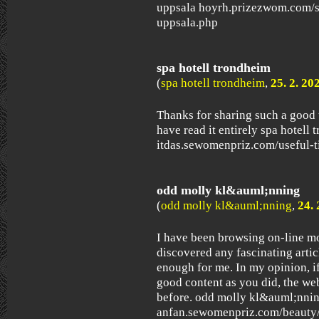
uppsala hoyrh.prizezwom.com/s
uppsala.php
spa hotell trondheim
(
spa hotell trondheim
,
25. 2. 20
Thanks for sharing such a good t
have read it entirely spa hotell
itdas.sewomenpriz.com/useful-t
odd molly kl&auml;nning
(
odd molly kl&auml;nning
,
24. 
I have been browsing on-line mor
discovered any fascinating articl
enough for me. In my opinion, i
good content as you did, the web
before. odd molly kl&auml;nni
anfan.sewomenpriz.com/beauty