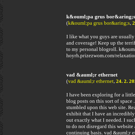
k&ouml;pa grus bor&aring;
(
k&ouml;pa grus bor&aring;s
,
2
I like what you guys are usually
and coverage! Keep up the terri
to my personal blogroll. k&oum
hoyrh.prizezwom.com/relaxatio
vad &auml;r ethernet
(
vad &auml;r ethernet
,
24. 2. 2
I have been exploring for a little
blog posts on this sort of space 
stumbled upon this web site. Rea
exhibit that I have an incredibl
out exactly what I needed. I such
to do not disregard this website
continuing basis. vad &auml;r e