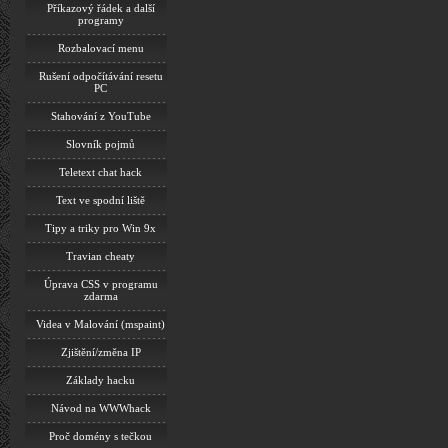
Příkazový řádek a další
programy
Rozbalovací menu
Rušení odpočítávání resetu
PC
Stahování z YouTube
Slovník pojmů
Teletext chat hack
Text ve spodní liště
Tipy a triky pro Win 9x
Travian cheaty
Úprava CSS v programu
zdarma
Videa v Malování (mspaint)
Zjištění/změna IP
Základy hacku
Návod na WWWhack
Proč domény s tečkou