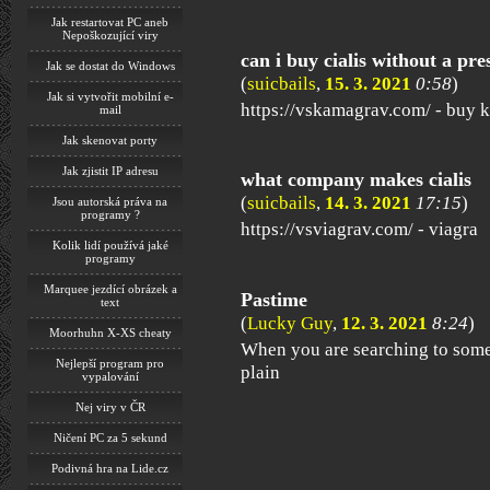
Jak restartovat PC aneb
Nepoškozující viry
can i buy cialis without a pre
Jak se dostat do Windows
(
suicbails
,
15. 3. 2021
0:58
)
Jak si vytvořit mobilní e-
https://vskamagrav.com/ - buy 
mail
Jak skenovat porty
Jak zjistit IP adresu
what company makes cialis
(
suicbails
,
14. 3. 2021
17:15
)
Jsou autorská práva na
programy ?
https://vsviagrav.com/ - viagra
Kolik lidí používá jaké
programy
Marquee jezdící obrázek a
Pastime
text
(
Lucky Guy
,
12. 3. 2021
8:24
)
Moorhuhn X-XS cheaty
When you are searching to some
Nejlepší program pro
plain
vypalování
Nej viry v ČR
Ničení PC za 5 sekund
Podivná hra na Lide.cz