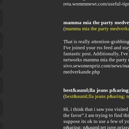
reta.wommmewt.com/useful-tips
mamma mia the party medv
(
mamma mia the party medverk
That is really attention-grabbing
I've joined your rss feed and st
fantastic post. Additionally, I'v
networks mamma mia the party
sivo.sewomenpriz.com/news/ma
medverkande.php
best&auml;lla jeans p&aring
(
best&auml;lla jeans p&aring; 
Hi, i think that i saw you visite
the favor”.I am trying to find t
suppose its ok to use a few of y
p&aring; n&auml;tet isrre.priz