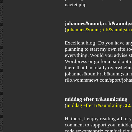
naetet.php
johannes&ouml;rt b&auml;s
(
johannes&ouml;rt b&auml;sta
Excellent blog! Do you have any 
planning to start my own site soo
everything. Would you advise sta
Wordpress or go for a paid opti
there that I'm totally overwhel
johannes&ouml;rt b&auml;sta 
rilo.wommmewt.com/sport/johan
middag efter tr&auml;ning
(
middag efter tr&auml;ning
,
22.
Hi there, I enjoy reading all of y
comment to support you. middag
cada.sewomenpriz.com/deliciou