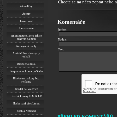
Chcete se na něco zeptat nebo 
Aktualitky
Archiv
Komentáře
Download
Lamalamam
Jméno:
Anonimizace, aneb jak se
schovat na netu
Nadpis:
Anonymní maily
Text:
Antivir? Ne, ale chyby
odhalí
Bezpečná hesla
Bezplatná ochrana počítačů
Blueboard ankety bez
reklamy
Bordel na Volny.cz
Divoké kmeny HACK GB
Hackování přes Linux
Bush a Notepad
PŘEHLED KOMENTÁŘŮ