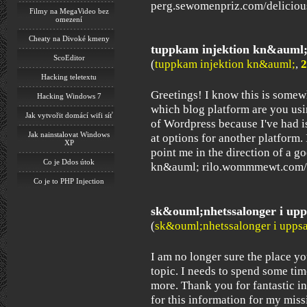
perg.sewomenpriz.com/deliciou
Filmy na MegaVideo bez
omezení
Cheaty na Divoké kmeny
tuppkam injektion kn&auml
ScoEditor
(
tuppkam injektion kn&auml;
,
2
Hacking teletextu
Greetings! I know this is somew
Hacking Windows 7
which blog platform are you usin
Jak vytvořit domácí wifi síť
of Wordpress because I've had i
Jak nainstalovat Windows
at options for another platform
XP
point me in the direction of a g
Co je Ddos útok
kn&auml; rilo.wommmewt.com/s
Co je to PHP Injection
sk&ouml;nhetssalonger i upp
(
sk&ouml;nhetssalonger i uppsa
I am no longer sure the place yo
topic. I needs to spend some tim
more. Thank you for fantastic i
for this information for my mis