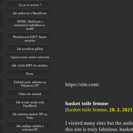
Co je to screen ?
Jak stahovat z BandZone
HTML Mailform s
omezenou nabídkou e-
mailů
Představení ESET Smart
security
Jak používat gMail
Upravování cizích webovek
Jak vložit MP3 do stránky
Porty
Získání práv admina na
https://site.com/
Windows NT
Video do stránek
basket toile femme
Jak trvale zrušit svůj
FaceBook
(
basket toile femme
,
28. 2. 2021
Jak zdarma změnit XP na
Vistu
I visited many sites but the audi
Jak nejlépe uklidit a
this site is truly fabulous. bask
ochránit PC