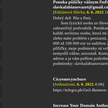
Ponuka pôžičky vážnym ľuď
slavkafabianovazet@gmail.c
(
Fabiánová Slávka
,
6. 6. 2022
1
Dobrý deň Pán a Pani.
Som fyzická osoba zo Slovens
zahraničný podvodník. Ponúkam
každú serióznu osobu, ktorá mi d
alebo máte problém s peniazmi
000 až 100 000 eur so sadzbou
pôžičky, moje podmienky sú veľ
nemyslíš vážne, nezostaň. Kont
adrese a ja vám pošlem podrobn
podmienky: slavkafabianovaz
Cicyemecyncbure
(
Joshuaiconi
,
6. 6. 2022
4:06
)
https://telegra.ph/Geil-Bumsen
Increase Your Domain Author