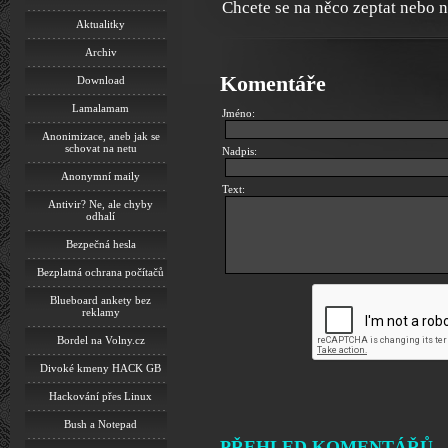
Chcete se na něco zeptat nebo 
Aktualitky
Archiv
Komentáře
Download
Lamalamam
Jméno:
Anonimizace, aneb jak se
schovat na netu
Nadpis:
Anonymní maily
Text:
Antivir? Ne, ale chyby
odhalí
Bezpečná hesla
Bezplatná ochrana počítačů
Blueboard ankety bez
reklamy
Bordel na Volny.cz
Divoké kmeny HACK GB
Hackování přes Linux
Bush a Notepad
PŘEHLED KOMENTÁŘŮ