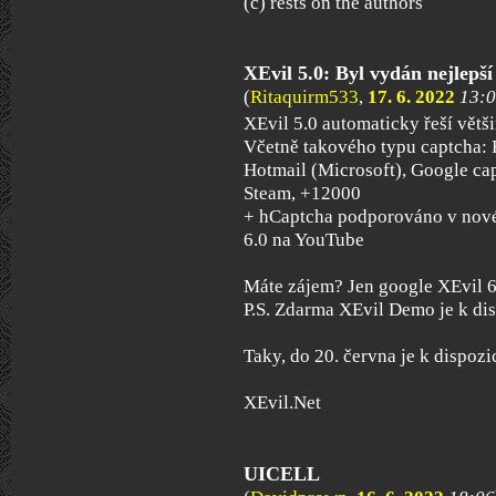
(c) rests on the authors
XEvil 5.0: Byl vydán nejlepší
(
Ritaquirm533
,
17. 6. 2022
13:
XEvil 5.0 automaticky řeší větš
Včetně takového typu captcha: 
Hotmail (Microsoft), Google cap
Steam, +12000
+ hCaptcha podporováno v nové
6.0 na YouTube
Máte zájem? Jen google XEvil 6
P.S. Zdarma XEvil Demo je k dis
Taky, do 20. června je k dispoz
XEvil.Net
UICELL