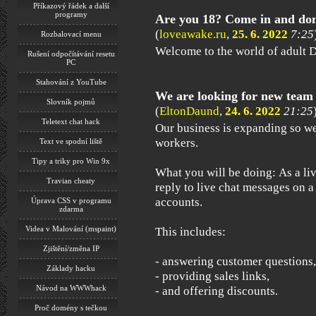
Příkazový řádek a další
programy
Are you 18? Come in and don
(
loveawake.ru
,
25. 6. 2022
7:25
Rozbalovací menu
Welcome to the world of adult 
Rušení odpočítávání resetu
PC
Stahování z YouTube
We are looking for new tea
Slovník pojmů
(
EltonDaund
,
24. 6. 2022
21:25
Teletext chat hack
Our business is expanding so we
workers.
Text ve spodní liště
Tipy a triky pro Win 9x
What you will be doing: As a liv
Travian cheaty
reply to live chat messages on a
accounts.
Úprava CSS v programu
zdarma
Videa v Malování (mspaint)
This includes:
Zjištění/změna IP
- answering customer questions,
Základy hacku
- providing sales links,
Návod na WWWhack
- and offering discounts.
Proč domény s tečkou