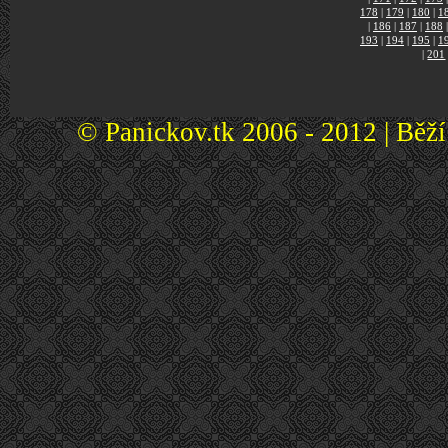
178
|
179
|
180
|
1
|
186
|
187
|
188
|
193
|
194
|
195
|
1
|
201
© Panickov.tk 2006 - 2012 | Běž