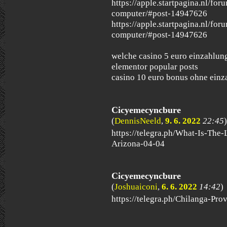
https://apple.startpagina.nl/fo
computer/#post-14947626
https://apple.startpagina.nl/fo
computer/#post-14947626
welche casino 5 euro einzahlun
elementor popular posts
casino 10 euro bonus ohne einz
Cicyemecyncbure
(
DennisNeeld
,
9. 6. 2022
22:45
)
https://telegra.ph/What-Is-Th
Arizona-04-04
Cicyemecyncbure
(
Joshuaiconi
,
6. 6. 2022
14:42
)
https://telegra.ph/Chilanga-Pr