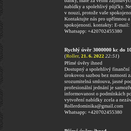
banky, máte za velmi zajímavýc
nabídky a spolehlivý půjčky. N
v nouzi, protože vaše spokojeno
Kontaktujte nás pro upřímnou a 
spokojenosti. kontakty: E-mai
Whatsapp: +420702455380
Rychlý úvěr 3000000 kc do 1
(
Roller
,
21. 6. 2022
22:51
)
Přímé úvěry ihned
Dostupný a spolehlivý finanční 
úrokovou sazbou bez nutnosti z
srozumitelná smlouva, jasné po
profesionální jednání je samozř
informovanost o podmínkách pos
vytvoření nabídky zcela a nezá
Rollerdominika@gmail.com
Whatsapp: +420702455380
Přímé úvěry ihned