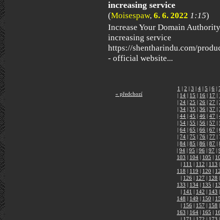
increasing service
(
Moisespaw
,
6. 6. 2022
1:15
)
Increase Your Domain Authorit
increasing service
https://shentharindu.com/produ
- official website...
1
|
2
|
3
|
4
|
5
|
6
|
« předchozí
|
14
|
15
|
16
|
17
|
|
24
|
25
|
26
|
27
|
|
34
|
35
|
36
|
37
|
|
44
|
45
|
46
|
47
|
|
54
|
55
|
56
|
57
|
|
64
|
65
|
66
|
67
|
|
74
|
75
|
76
|
77
|
|
84
|
85
|
86
|
87
|
|
94
|
95
|
96
|
97
|
103
|
104
|
105
|
1
|
111
|
112
|
113
|
118
|
119
|
120
|
1
|
126
|
127
|
128
|
133
|
134
|
135
|
1
|
141
|
142
|
143
|
148
|
149
|
150
|
1
|
156
|
157
|
158
|
163
|
164
|
165
|
1
|
171
|
172
|
173
|