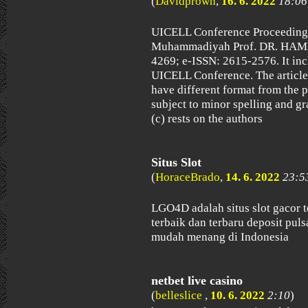
(
Davidprown
,
16. 6. 2022
18:06
UICELL Conference Proceeding i
Muhammadiyah Prof. DR. HAM
4269; e-ISSN: 2615-2576. It inc
UICELL Conference. The articles
have different format from the pr
subject to minor spelling and gr
(c) rests on the authors
Situs Slot
(
HoraceBrado
,
14. 6. 2022
23:5
LGO4D adalah situs slot gacor t
terbaik dan terbaru deposit pul
mudah menang di Indonesia
netbet live casino
(
belleslice
,
10. 6. 2022
2:10
)