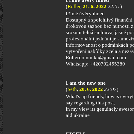
(
Roller
,
21. 6. 2022
22:51
)
Přímé úvěry ihned
Dostupný a spolehlivý finanční 
úrokovou sazbou bez nutnosti z
srozumitelná smlouva, jasné po
profesionální jednání je samozř
informovanost o podmínkách pos
vytvoření nabídky zcela a nezá
Rollerdominika@gmail.com
Whatsapp: +420702455380
I am the new one
(
Seth
,
20. 6. 2022
22:07
)
What's up friends, how is every
say regarding this post,
in my view its genuinely aweso
aid ukraine