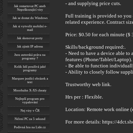
- and supplying price cuts.
Jak restartovat PC aneb
Nepoškozující viry
Full training is provided so you
Jak se dostat do Windows
related experience. Contract siz
Jak si vytvořit mobilní e-
mail
Price: $0.50 for each minute ($ 
Jak skenovat porty
Skills/background required:.
Jak zjistit IP adresu
- Need to have a device able to 
Jsou autorská práva na
programy ?
features (Phone/Tablet/Laptop).
- Be able to function individuall
Kolik lidí používá jaké
programy
- Ability to closely follow suppl
Marquee jezdící obrázek a
text
Trustworthy web link.
Moorhuhn X-XS cheaty
Hrs per : Flexible.
Nejlepší program pro
vypalování
Location: Remote work online (
Nej viry v ČR
Ničení PC za 5 sekund
For more details: https://4dct.sh
Podivná hra na Lide.cz