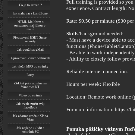
Full training is provided so you
Co je to screen ?
experience. Contract length: No
Jak stahovat z BandZone
Rate: $0.50 per minute ($30 per
HTML Mailform s
omezenou nabídkou e-
mailů
Skills/background needed:
Představení ESET Smart
- Must have a device able to ac
security
functions (Phone/Tablet/Laptop)
Jak používat gMail
- Be able to work independently
Upravování cizích webovek
- Ability to closely follow provi
Jak vložit MP3 do stránky
Reliable internet connection.
Porty
Získání práv admina na
Hours per week: Flexible
Windows NT
Video do stránek
Location: Remote work online (
Jak trvale zrušit svůj
FaceBook
For more information: https://b
Jak zdarma změnit XP na
Vistu
Ponuka pôžičky vážnym ľuď
Jak nejlépe uklidit a
ochránit PC