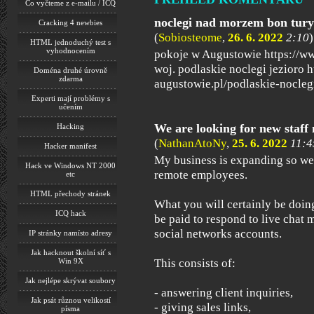
Co vyčteme z e-mailu / ICQ
noclegi nad morzem bon tur
Cracking 4 newbies
(
Sobiosteome
,
26. 6. 2022
2:10
)
HTML jednoduchý test s
vyhodnocením
pokoje w Augustowie https://w
woj. podlaskie noclegi jezioro 
Doména druhé úrovně
zdarma
augustowie.pl/podlaskie-nocle
Experti mají problémy s
učením
We are looking for new sta
Hacking
(
NathanAtoNy
,
25. 6. 2022
11:4
Hacker manifest
My business is expanding so we
Hack ve Windows NT 2000
remote employees.
etc
HTML přechody stránek
What you will certainly be doing
ICQ hack
be paid to respond to live chat
social networks accounts.
IP stránky namísto adresy
Jak hacknout školní síť s
Win 9X
This consists of:
Jak nejlépe skrývat soubory
- answering client inquiries,
Jak psát různou velikostí
- giving sales links,
písma