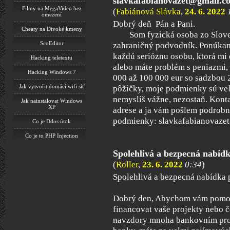
slavkafabianovazet@gmail.c
Filmy na MegaVideo bez
(
Fabiánová Slávka
,
24. 6. 2022
omezení
Dobrý deň Pán a Pani.
Cheaty na Divoké kmeny
Som fyzická osoba zo Slovens
ScoEditor
zahraničný podvodník. Ponúkam
každú serióznu osobu, ktorá mi d
Hacking teletextu
alebo máte problém s peniazmi
Hacking Windows 7
000 až 100 000 eur so sadzbou
Jak vytvořit domácí wifi síť
pôžičky, moje podmienky sú veľ
nemyslíš vážne, nezostaň. Kont
Jak nainstalovat Windows
XP
adrese a ja vám pošlem podrobn
podmienky: slavkafabianovaz
Co je Ddos útok
Co je to PHP Injection
Spolehlivá a bezpecná nabídk
(
Roller
,
23. 6. 2022
0:34
)
Spolehlivá a bezpecná nabídka 
Dobrý den, Abychom vám pomoh
financovat vaše projekty nebo 
navzdory mnoha bankovním pro