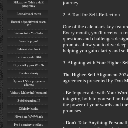
journey.
Příkazový řádek a další
programy
2. A Tool for Self-Reflection
Rozbalovací menu
Rušení odpočítávání resetu
PC
One of the calendar's key feature
Every month, you'll receive a f
Stahování z YouTube
questions and challenges design
Slovník pojmů
prompts allow you to dive deep 
Teletext chat hack
helping you gain clarity and sel
Text ve spodní liště
3. Aligning with Your Higher Se
Tipy a triky pro Win 9x
Travian cheaty
The Higher-Self Alignment 2024
agreements presented by Don M
Úprava CSS v programu
zdarma
- Be Impeccable with Your Word
Videa v Malování (mspaint)
integrity, both to yourself and 
Zjištění/změna IP
the power of your words and th
Základy hacku
promises.
Návod na WWWhack
- Don't Take Anything Personall
Proč domény s tečkou