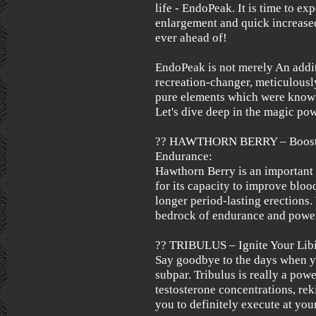
life - EndoPeak. It is time to ex
enlargement and quick increased
ever ahead of!
EndoPeak is not merely An addit
recreation-changer, meticulously
pure elements which were known
Let's dive deep in the magic p
?? HAWTHORN BERRY – Boostin
Endurance:
Hawthorn Berry is an importan
for its capacity to improve bloo
longer period-lasting erections.
bedrock of endurance and power
?? TRIBULUS – Ignite Your Libi
Say goodbye to the days when yo
subpar. Tribulus is really a po
testosterone concentrations, rek
you to definitely execute at your