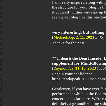
I am really inspired along with y
the structure for your blog. Is t
it yourself? Either way stay up th
see a great blog like this one tod
very interesting, but nothing 
(
MichaelBop
,
2. 11. 2023
3:45
)
Thanks for the post
??Unleash the Beast Inside: E
supplement for Mind-Blowin
(
RaymonFus
,
31. 10. 2023
7:55
Regain your confidence
https://endopeak.1025man.com/ 
Gentlemen, if you have ever felt
performance while in the Bed r
concerned no far more. We're rig
definitely a groundbreaking solu