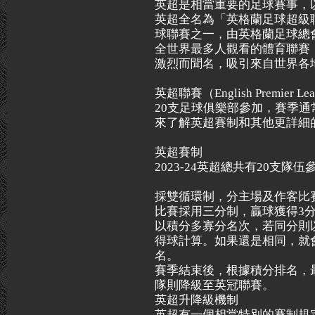
英超是相當重要的足球賽事，
英超全名為「英格蘭足球超級
球聯賽之一，由英格蘭足球總會在
全世界最多人觀看的體育聯賽
激烈而聞名，吸引來自世界各
英超聯賽（English Premie
20支足球俱樂部參加，賽季通
來了解英超賽制和其他更詳細
英超賽制
2023-24英超總共有20支
採雙循環制，分主場及作客比賽
比賽採用三分制，贏球獲得3分
以積分多寡分名次，若同分則
得球計算。如果還是相同，就
名。
賽季結束後，根據積分排名，
隊則降級至英冠聯賽。
英超升降級機制
英超有一個相當特別的賽制規