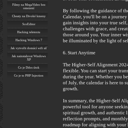
Filmy na MegaVideo bez
omezení
By following the guidance of t
Calendar, you'll be on a journey 
Cheaty na Divoké kmeny
gain insights into your true self,
ScoEditor
challenges with grace, and crea
Hacking teletextu
those around you. Your inner wi
be illuminated by the light of se
Hacking Windows 7
Jak vytvořit domácí wifi síť
6. Start Anytime
Jak nainstalovat Windows
XP
The Higher-Self Alignment 2024
Co je Ddos útok
flexible. You can start your tra
Co je to PHP Injection
during the year. Whether you be
of July, the calendar is here to
growth.
In summary, the Higher-Self Al
powerful tool for anyone seekin
spiritual growth, and authentic 
reflection prompts, and monthly 
roadmap for aligning with your h