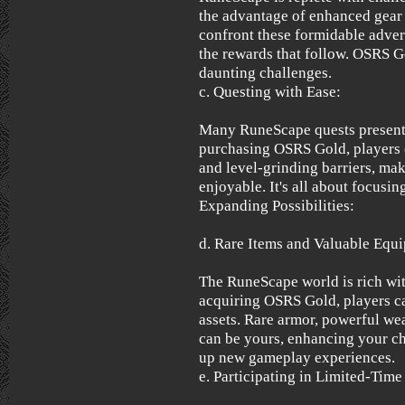
the advantage of enhanced gear 
confront these formidable advers
the rewards that follow. OSRS G
daunting challenges.
c. Questing with Ease:
Many RuneScape quests present 
purchasing OSRS Gold, players 
and level-grinding barriers, ma
enjoyable. It's all about focusin
Expanding Possibilities:
d. Rare Items and Valuable Equ
The RuneScape world is rich wit
acquiring OSRS Gold, players ca
assets. Rare armor, powerful w
can be yours, enhancing your ch
up new gameplay experiences.
e. Participating in Limited-Time