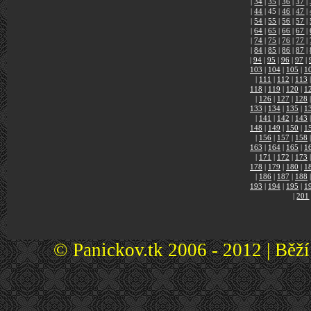
|
34
|
35
|
36
|
37
|
|
44
|
45
|
46
|
47
|
|
54
|
55
|
56
|
57
|
|
64
|
65
|
66
|
67
|
|
74
|
75
|
76
|
77
|
|
84
|
85
|
86
|
87
|
|
94
|
95
|
96
|
97
|
103
|
104
|
105
|
1
|
111
|
112
|
113
|
118
|
119
|
120
|
1
|
126
|
127
|
128
|
133
|
134
|
135
|
1
|
141
|
142
|
143
|
148
|
149
|
150
|
1
|
156
|
157
|
158
|
163
|
164
|
165
|
1
|
171
|
172
|
173
|
178
|
179
|
180
|
1
|
186
|
187
|
188
|
193
|
194
|
195
|
1
|
201
© Panickov.tk 2006 - 2012 | Běž