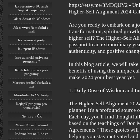
https://etsy.me/3MDQUY2 - Unlo
Jak restartovat PC aneb
Nepoškozující viry
Higher-Self Alignment 2024 C
Jak se dostat do Windows
Are you ready to embark on a j
Jak si vytvořit mobilní e-
transformation, spiritual growth,
mail
higher self? The Higher-Self Al
Jak skenovat porty
passport to an extraordinary year
Jak zjistit IP adresu
authenticity, and positive chang
Jsou autorská práva na
programy ?
In this blog article, we will tak
benefits of using this unique ca
Kolik lidí používá jaké
programy
make 2024 your best year yet.
Marquee jezdící obrázek a
text
1. Daily Dose of Wisdom and In
Moorhuhn X-XS cheaty
The Higher-Self Alignment 2024 
Nejlepší program pro
vypalování
planner. It's a profound source 
Each day, you'll find thoughtful
Nej viry v ČR
based on the teachings of Don M
Ničení PC za 5 sekund
Agreements." These quotes will s
Podivná hra na Lide.cz
helping you stay motivated and