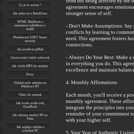
from not being affected by the o
Co je to screen ?
agreement encourages emotional 
stronger sense of self.
Jak stahovat z BandZone
HTML Mailform s
- Don't Make Assumptions: Say
omezenou nabídkou e-
mailů
conflicts by learning to commun
Představení ESET Smart
need. This agreement fosters hea
security
connections.
Jak používat gMail
- Always Do Your Best: Make a 
Upravování cizích webovek
in everything you do. This agre
Jak vložit MP3 do stránky
excellence and maintain balance 
Porty
4. Monthly Affirmations
Získání práv admina na
Windows NT
Each month, you'll receive a pow
Video do stránek
monthly agreement. These affirm
Jak trvale zrušit svůj
integrate the principles into you
FaceBook
reminder of your commitment to 
Jak zdarma změnit XP na
Vistu
with your higher self.
Jak nejlépe uklidit a
ochránit PC
5. Your Year of Authentic Living