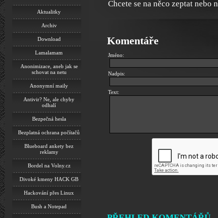
Chcete se na něco zeptat nebo 
Aktualitky
Archiv
Komentáře
Download
Lamalamam
Jméno:
Anonimizace, aneb jak se
schovat na netu
Nadpis:
Anonymní maily
Text:
Antivir? Ne, ale chyby
odhalí
Bezpečná hesla
Bezplatná ochrana počítačů
Blueboard ankety bez
reklamy
Bordel na Volny.cz
Divoké kmeny HACK GB
Hackování přes Linux
Bush a Notepad
PŘEHLED KOMENTÁŘŮ