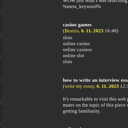
WOW just what I was searching 
%meta_keyword%
casino games
(
Beatris
,
6. 11. 2023
16:46
)
slots
online casino
online casinos
online slot
slots
how to write an interview es
(
write my essay
,
6. 11. 2023
12:
It's remarkable to visit this web
mates on the topic of this piece 
getting familiarity.