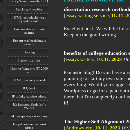
Co vyčteme z e-mailu / ICQ
dissertation research method
Cracking 4 newbies
(
essay writing service
,
11. 11. 2
HTML jednoduchý test s
vyhodnocením
Excellent post! We will be linkin
Doména druhé úrovně
zdarma
Keep up the good writing.
Experti mají problémy s
učením
benefits of college education 
Hacking
(
essays writers
,
10. 11. 2023
18
Hacker manifest
Hack ve Windows NT 2000
Fantastic blog! Do you have any 
etc
planning to start my own site soo
HTML přechody stránek
everything. Would you suggest st
ICQ hack
Wordpress or go for a paid opti
there that I'm completely confu
IP stránky namísto adresy
it!
Jak hacknout školní síť s
Win 9X
Jak nejlépe skrývat soubory
The Higher-Self Alignment 2
Jak psát různou velikostí
(
Andrewviern
,
10. 11. 2023
10:
písma