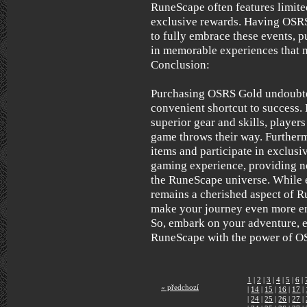
RuneScape often features limite
exclusive rewards. Having OSRS
to fully embrace these events, 
in memorable experiences that m
Conclusion:
Purchasing OSRS Gold undoubte
convenient shortcut to success
superior gear and skills, player
game throws their way. Furthermo
items and participate in exclusi
gaming experience, providing n
the RuneScape universe. While 
remains a cherished aspect of 
make your journey even more enj
So, embark on your adventure, e
RuneScape with the power of O
1
|
2
|
3
|
4
|
5
|
6
|
« předchozí
|
14
|
15
|
16
|
17
|
|
24
|
25
|
26
|
27
|