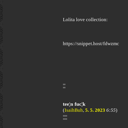
Lolita love collection:
https://snippet.host/fdwzmc
¦¦¦
tee¦n fuc¦k
(
IsaihBuh
,
5. 5. 2023
6:55
)
¦¦¦¦¦