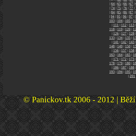
|
64
|
65
|
66
|
67
|
|
74
|
75
|
76
|
77
|
|
84
|
85
|
86
|
87
|
|
94
|
95
|
96
|
97
|
103
|
104
|
105
|
1
|
111
|
112
|
113
|
118
|
119
|
120
|
1
|
126
|
127
|
128
|
133
|
134
|
135
|
1
|
141
|
142
|
143
|
148
|
149
|
150
|
1
|
156
|
157
|
158
|
163
|
164
|
165
|
1
|
171
|
172
|
173
|
178
|
179
|
180
|
1
|
186
|
187
|
188
|
193
|
194
|
195
|
1
|
201
© Panickov.tk 2006 - 2012 | Běž