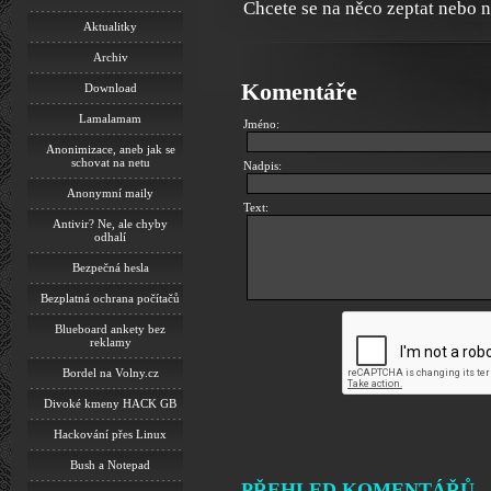
Chcete se na něco zeptat nebo 
Aktualitky
Archiv
Komentáře
Download
Lamalamam
Jméno:
Anonimizace, aneb jak se
schovat na netu
Nadpis:
Anonymní maily
Text:
Antivir? Ne, ale chyby
odhalí
Bezpečná hesla
Bezplatná ochrana počítačů
Blueboard ankety bez
reklamy
Bordel na Volny.cz
Divoké kmeny HACK GB
Hackování přes Linux
Bush a Notepad
PŘEHLED KOMENTÁŘŮ