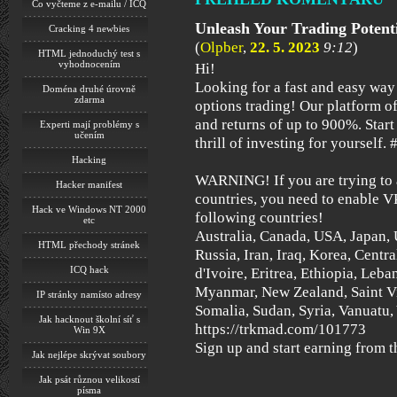
Co vyčteme z e-mailu / ICQ
Unleash Your Trading Potent
Cracking 4 newbies
(
Olpber
,
22. 5. 2023
9:12
)
HTML jednoduchý test s
vyhodnocením
Hi!
Looking for a fast and easy way
Doména druhé úrovně
zdarma
options trading! Our platform of
and returns of up to 900%. Start
Experti mají problémy s
učením
thrill of investing for yourself.
Hacking
WARNING! If you are trying to a
Hacker manifest
countries, you need to enable V
Hack ve Windows NT 2000
following countries!
etc
Australia, Canada, USA, Japan, U
HTML přechody stránek
Russia, Iran, Iraq, Korea, Centr
ICQ hack
d'Ivoire, Eritrea, Ethiopia, Leba
Myanmar, New Zealand, Saint Vi
IP stránky namísto adresy
Somalia, Sudan, Syria, Vanuatu
Jak hacknout školní síť s
https://trkmad.com/101773
Win 9X
Sign up and start earning from t
Jak nejlépe skrývat soubory
Jak psát různou velikostí
písma