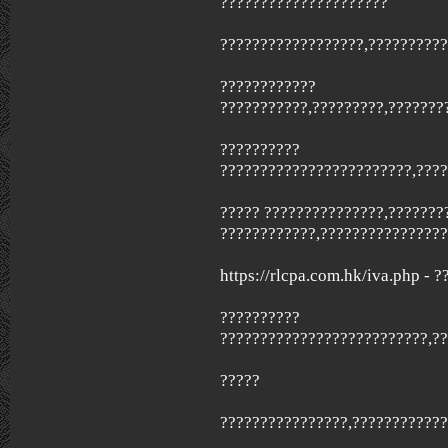
?????????????????????
??????????????????,?????????
????????????
???????????,?????????,???????
??????????
????????????????????????,????
????? ???????????????,???????
????????????,????????????????
https://rlcpa.com.hk/iva.php - ?
??????????
??????????????????????????,?
?????
????????????????,????????????