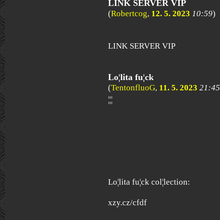
LINK SERVER VIP
(
Robertcog
,
12. 5. 2023
10:59
)
LINK SERVER VIP
Lo¦lita fu¦ck
(
TentonfluoG
,
11. 5. 2023
21:45
¦¦¦
Lo¦lita fu¦ck col¦lection:
xzy.cz/cfdf