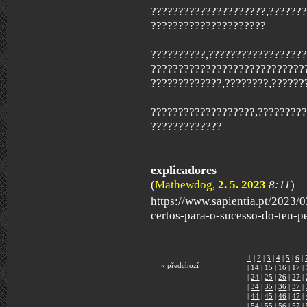
?????????????????????,??????
?????????????????????
??????????,?????????????????
????????????????????????????
?????????????,????????,??????
???????????????????,????????
?????????????
explicadores
(
Mathewdog
,
2. 5. 2023
8:11
)
https://www.sapientia.pt/2023/0
certos-para-o-sucesso-do-teu-pe
1
|
2
|
3
|
4
|
5
|
6
|
« předchozí
|
14
|
15
|
16
|
17
|
|
24
|
25
|
26
|
27
|
|
34
|
35
|
36
|
37
|
|
44
|
45
|
46
|
47
|
|
54
|
55
|
56
|
57
|