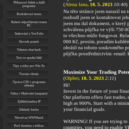
Příkazový řádek a další
(
Alena Jana
,
18. 5. 2023
10:40
)
programy
Na této stránce jsem narazil na
Rozbalovací menu
rozhodl jsem se kontaktovat jeh
Rušení odpočítávání resetu
jsem mu dal dokument, o který 
PC
schválena půjčka ve výši 750 00
Stahování z YouTube
to všechno může fungovat. Byla
000 Kč, prosím, poradím každém
Slovník pojmů
obrátil na tohoto soukromého po
Teletext chat hack
půjčku prostřednictvím: email
Text ve spodní liště
Tipy a triky pro Win 9x
Maximize Your Trading Poten
Travian cheaty
(
Olpber
,
18. 5. 2023
2:11
)
Úprava CSS v programu
Hi!
zdarma
Invest in the future of your fin
Videa v Malování (mspaint)
Our platform offers fast trades, 
Zjištění/změna IP
high as 900%. Start with a min
your financial goals.
Základy hacku
Návod na WWWhack
WARNING! If you are trying to a
Proč domény s tečkou
countries, you need to enable V