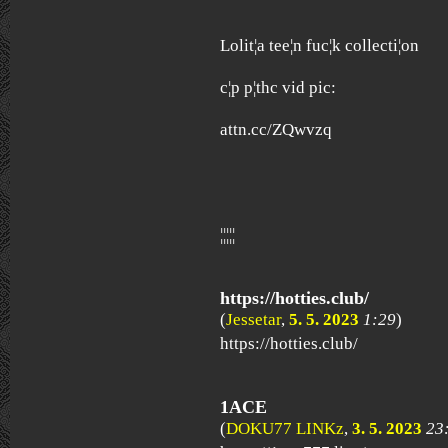
Lolit¦a tee¦n fuc¦k collecti¦on
c¦p p¦thc vid pic:
attn.cc/ZQwvzq
¦¦¦¦¦
https://hotties.club/
(
Jessetar
,
5. 5. 2023
1:29
)
https://hotties.club/
1ACE
(
DOKU77 LINKz
,
3. 5. 2023
23