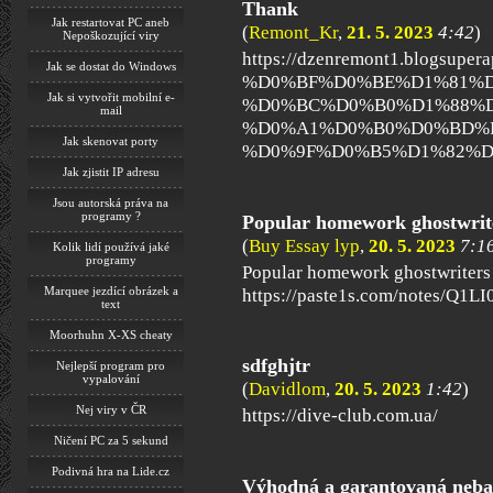
Thank
Jak restartovat PC aneb
(
Remont_Kr
,
21. 5. 2023
4:42
)
Nepoškozující viry
https://dzenremont1.blog
Jak se dostat do Windows
%D0%BF%D0%BE%D1%81%
Jak si vytvořit mobilní e-
%D0%BC%D0%B0%D1%88%D
mail
%D0%A1%D0%B0%D0%BD%
Jak skenovat porty
%D0%9F%D0%B5%D1%82%D
Jak zjistit IP adresu
Jsou autorská práva na
programy ?
Popular homework ghostwrite
(
Buy Essay lyp
,
20. 5. 2023
7:1
Kolik lidí používá jaké
programy
Popular homework ghostwriters 
Marquee jezdící obrázek a
https://paste1s.com/notes/Q1LI
text
Moorhuhn X-XS cheaty
sdfghjtr
Nejlepší program pro
vypalování
(
Davidlom
,
20. 5. 2023
1:42
)
Nej viry v ČR
https://dive-club.com.ua/
Ničení PC za 5 sekund
Podivná hra na Lide.cz
Výhodná a garantovaná neba