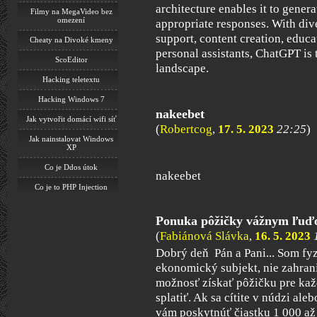
architecture enables it to gener
Filmy na MegaVideo bez
omezení
appropriate responses. With div
support, content creation, educa
Cheaty na Divoké kmeny
personal assistants, ChatGPT is
ScoEditor
landscape.
Hacking teletextu
Hacking Windows 7
nakeebet
Jak vytvořit domácí wifi síť
(
Robertcog
,
17. 5. 2023
22:25
)
Jak nainstalovat Windows
XP
Co je Ddos útok
nakeebet
Co je to PHP Injection
Ponuka pôžičky vážnym ľuďo
(
Fabiánová Slávka
,
16. 5. 2023
Dobrý deň Pán a Pani... Som fy
ekonomický subjekt, nie zahra
možnosť získať pôžičku pre kaž
splatiť. Ak sa cítite v núdzi a
vám poskytnúť čiastku 1 000 až