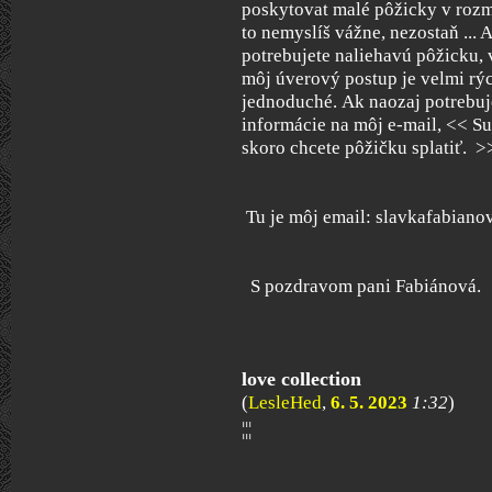
poskytovat malé pôžicky v roz
to nemyslíš vážne, nezostaň ... Ak
potrebujete naliehavú pôžicku, 
môj úverový postup je velmi rý
jednoduché. Ak naozaj potrebuje
informácie na môj e-mail, << Su
skoro chcete pôžičku splatiť. >
Tu je môj email: slavkafabian
S pozdravom pani Fabiánová.
love collection
(
LesleHed
,
6. 5. 2023
1:32
)
¦¦¦