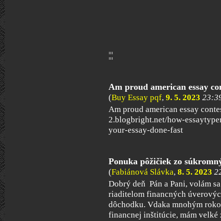
¦¦¦
Am proud american essay con
(
Buy Essay pqf
,
9. 5. 2023
23:3
Am proud american essay contes
2.blogbright.net/how-essaytype
your-essay-done-fast
Ponuka pôžičiek zo súkromný
(
Fabiánová Slávka
,
8. 5. 2023
2
Dobrý deň Pán a Pani, volám s
riaditelom financných úverových
dôchodku. Vdaka mnohým rokom, 
financnej inštitúcie, mám velké