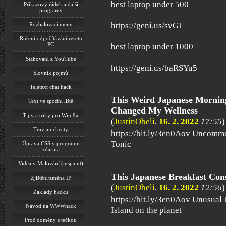
best laptop under 500
Příkazový řádek a další
programy
https://geni.us/svGJ
Rozbalovací menu
Rušení odpočítávání resetu
PC
best laptop under 1000
Stahování z YouTube
https://geni.us/baRSYu5
Slovník pojmů
Teletext chat hack
This Weird Japanese Mornin
Text ve spodní liště
Changed My Wellness
Tipy a triky pro Win 9x
(
JustinObeli
,
16. 2. 2022
17:55
)
Travian cheaty
https://bit.ly/3en0Aov Uncomm
Tonic
Úprava CSS v programu
zdarma
Videa v Malování (mspaint)
This Japanese Breakfast Con
Zjištění/změna IP
(
JustinObeli
,
16. 2. 2022
12:56
)
Základy hacku
https://bit.ly/3en0Aov Unusual 
Návod na WWWhack
Island on the planet
Proč domény s tečkou