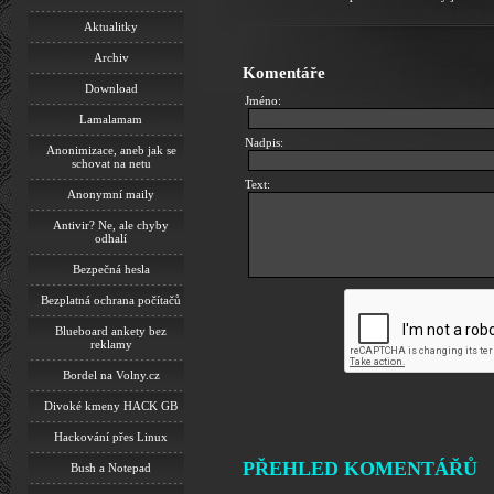
Aktualitky
Archiv
Komentáře
Download
Jméno:
Lamalamam
Nadpis:
Anonimizace, aneb jak se
schovat na netu
Text:
Anonymní maily
Antivir? Ne, ale chyby
odhalí
Bezpečná hesla
Bezplatná ochrana počítačů
Blueboard ankety bez
reklamy
Bordel na Volny.cz
Divoké kmeny HACK GB
Hackování přes Linux
PŘEHLED KOMENTÁŘŮ
Bush a Notepad