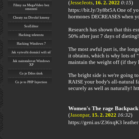
(
JesseJeots
,
16. 2. 2022
0:15
)
Filmy na MegaVideo bez
omezení
https://bit.ly/3y8bt5A One of y
hormones DECREASES when you
Cheaty na Divoké kmeny
ScoEditor
Research has shown that this es
Hacking teletextu
50% after just 7 days of dieting!
Hacking Windows 7
The most awful part is, the long
Jak vytvořit domácí wifi síť
it obtains, which is why lots of "
Jak nainstalovat Windows
maintain the weight off (if they l
XP
Co je Ddos útok
The bright side is we're going t
RAISE your body's all-natural 
Co je to PHP Injection
securely as well as naturally! ht
Women's The rage Backpack
(
Jasonpar
,
15. 2. 2022
16:32
)
https://geni.us/Z36xqK3 leathe