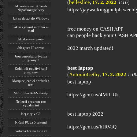
(
belleslice
,
17. 2. 2022
3:16
)
Jak restartovat PC aneb
https://jaywalkingguelph.weebl
Nepoškozující viry
Jak se dostat do Windows
Jak si vytvořit mobilní e-
free money on CASH APP
mail
can people hack your CASH AP
Jak skenovat porty
2022 march updated!
Jak zjistit IP adresu
Jsou autorská práva na
programy ?
best laptop
Kolik lidí používá jaké
programy
(
AntonioGethy
,
17. 2. 2022
1:0
best laptop
Marquee jezdící obrázek a
text
Moorhuhn X-XS cheaty
https://geni.us/4MfUUk
Nejlepší program pro
vypalování
best laptop 2022
Nej viry v ČR
Ničení PC za 5 sekund
https://geni.us/hfRVaQ
Podivná hra na Lide.cz