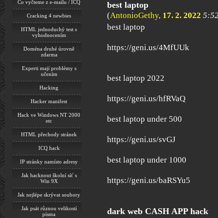
Co vyčteme z e-mailu / ICQ
best laptop
(
AntonioGethy
,
17. 2. 2022
5:5
Cracking 4 newbies
best laptop
HTML jednoduchý test s
vyhodnocením
https://geni.us/4MfUUk
Doména druhé úrovně
zdarma
Experti mají problémy s
učením
best laptop 2022
Hacking
https://geni.us/hfRVaQ
Hacker manifest
Hack ve Windows NT 2000
best laptop under 500
etc
HTML přechody stránek
https://geni.us/svGJ
ICQ hack
best laptop under 1000
IP stránky namísto adresy
Jak hacknout školní síť s
https://geni.us/baRSYu5
Win 9X
Jak nejlépe skrývat soubory
Jak psát různou velikostí
dark web CASH APP hack
písma