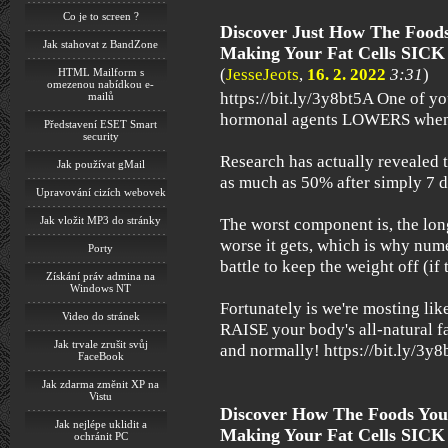
Co je to screen ?
Discover Just How The Foods
Jak stahovat z BandZone
Making Your Fat Cells SICK
(
JesseJeots
,
16. 2. 2022
3:31
)
HTML Mailform s
omezenou nabídkou e-
https://bit.ly/3y8bt5A One of y
mailů
hormonal agents LOWERS when 
Představení ESET Smart
security
Research has actually revealed 
Jak používat gMail
as much as 50% after simply 7 d
Upravování cizích webovek
Jak vložit MP3 do stránky
The worst component is, the long
worse it gets, which is why nume
Porty
battle to keep the weight off (if 
Získání práv admina na
Windows NT
Fortunately is we're mosting lik
Video do stránek
RAISE your body's all-natural f
Jak trvale zrušit svůj
and normally! https://bit.ly/3y
FaceBook
Jak zdarma změnit XP na
Vistu
Discover How The Foods You'
Jak nejlépe uklidit a
Making Your Fat Cells SICK
ochránit PC