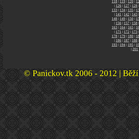
118
|
119
|
120
|
1
|
126
|
127
|
128
|
133
|
134
|
135
|
1
|
141
|
142
|
143
|
148
|
149
|
150
|
1
|
156
|
157
|
158
|
163
|
164
|
165
|
1
|
171
|
172
|
173
|
178
|
179
|
180
|
1
|
186
|
187
|
188
|
193
|
194
|
195
|
1
|
201
© Panickov.tk 2006 - 2012 | Běž