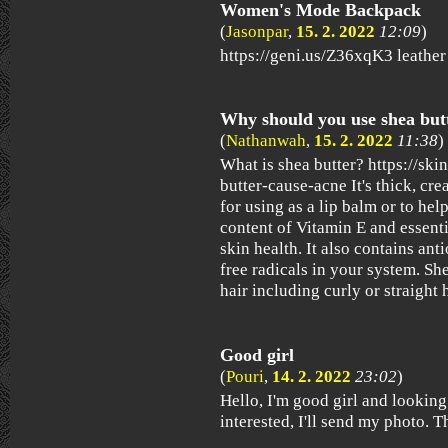
Women's Mode Backpack
(
Jasonpar
,
15. 2. 2022
12:09
)
https://geni.us/Z36xqK3 leather
Why should you use shea but
(
Nathanwah
,
15. 2. 2022
11:38
)
What is shea butter? https://sk
butter-cause-acne It's thick, cr
for using as a lip balm or to hel
content of Vitamin E and essenti
skin health. It also contains ant
free radicals in your system. She
hair including curly or straight h
Good girl
(
Pouri
,
14. 2. 2022
23:02
)
Hello, I'm good girl and looking
interested, I'll send my photo. 