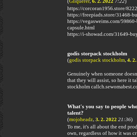
(
Gliquerer
,
6. 2. 2022
7:22
)
https://corcoran1956.store/82226
https://freepiads.store/31468-
https://vegasweims.com/59860
capsule.html
https://i-showad.com/31649-bu
godis storpack stockholm
(
godis storpack stockholm
,
4. 2
Genuinely when someone doesn't 
that they will assist, so here it 
stockholm callch.sewomabest.
What's you say to people who
talent?
(
mojoheadz
,
3. 2. 2022
21:36
)
To me, it's all about the end pro
own, regardless of how it was cr