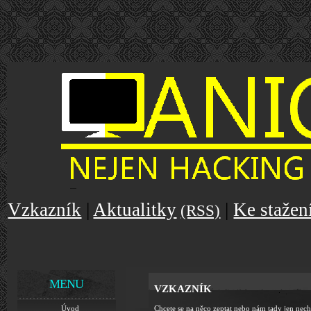
Vzkazník
|
Aktualitky
|
Ke stažen
(RSS)
MENU
VZKAZNÍK
Úvod
Chcete se na něco zeptat nebo nám tady jen nech