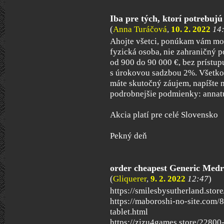
Iba pre tých, ktorí potrebujú 
(
Anna Turáčová
,
10. 2. 2022
14
Ahojte všetci, ponúkam vám mo
fyzická osoba, nie zahraničný
od 900 do 90 000 €, bez prístupu
s úrokovou sadzbou 2%. Všetko
máte skutočný záujem, napíšte 
podrobnejšie podmienky: anna
Akcia platí pre celé Slovensko
Pekný deň
order cheapest Generic Medr
(
Gliquerer
,
9. 2. 2022
12:47
)
https://smilesbysutherland.stor
https://maboroshi-no-site.com/
tablet.html
https://zizu4games.store/22800