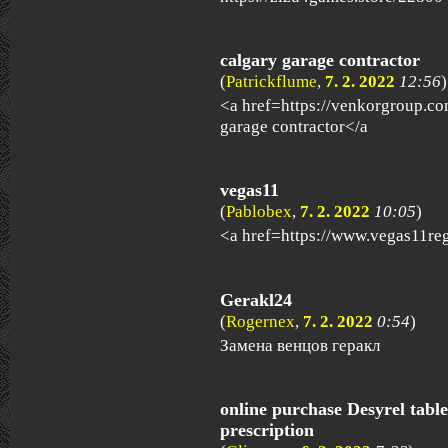
calgary garage contractor
(
Patrickflume
,
7. 2. 2022
12:56
)
<a href=https://venkorgroup.co
garage contractor</a
vegas11
(
Pablobex
,
7. 2. 2022
10:05
)
<a href=https://www.vegas11re
Gerakl24
(
Rogernex
,
7. 2. 2022
0:54
)
Замена венцов геракл
online purchase Desyrel table
prescription