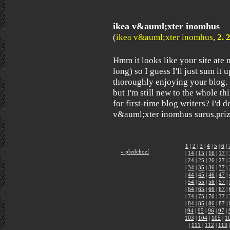
ikea v&auml;xter inomhus
(
ikea v&auml;xter inomhus
,
2. 
Hmm it looks like your site ate
long) so I guess I'll just sum it
thoroughly enjoying your blog. 
but I'm still new to the whole t
for first-time blog writers? I'd d
v&auml;xter inomhus surus.pr
1
|
2
|
3
|
4
|
5
|
6
|
« předchozí
|
14
|
15
|
16
|
17
|
|
24
|
25
|
26
|
27
|
|
34
|
35
|
36
|
37
|
|
44
|
45
|
46
|
47
|
|
54
|
55
|
56
|
57
|
|
64
|
65
|
66
|
67
|
|
74
|
75
|
76
|
77
|
|
84
|
85
|
86
|
87
|
|
94
|
95
|
96
|
97
|
103
|
104
|
105
|
1
|
111
|
112
|
113
|