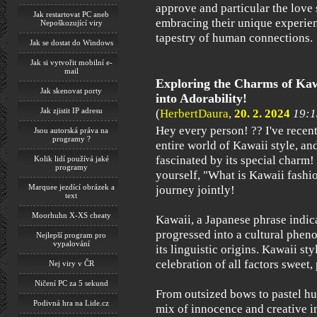
approve and particular the lov
Jak restartovat PC aneb
embracing their unique experien
Nepoškozující viry
tapestry of human connections.
Jak se dostat do Windows
Jak si vytvořit mobilní e-
mail
Exploring the Charms of Kaw
Jak skenovat porty
into Adorability!
Jak zjistit IP adresu
(
HerbertDaura
,
20. 2. 2024
19:1
Hey every person! ?? I've recen
Jsou autorská práva na
programy ?
entire world of Kawaii style, and
fascinated by its special charm
Kolik lidí používá jaké
programy
yourself, "What is Kawaii fashio
Marquee jezdící obrázek a
journey jointly!
text
Moorhuhn X-XS cheaty
Kawaii, a Japanese phrase indica
progressed into a cultural phe
Nejlepší program pro
vypalování
its linguistic origins. Kawaii styl
celebration of all factors sweet,
Nej viry v ČR
Ničení PC za 5 sekund
From outsized bows to pastel hu
Podivná hra na Lide.cz
mix of innocence and creative i