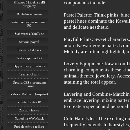
components include:
Příkazový řádek a další
programy
Pastel Palette: Think pinks, blu
Rozbalovací menu
pastel hues dominate the Kawaii 
Rušení odpočítávání resetu
PC
and delicate aesthetic.
Stahování z YouTube
Playful Prints: Sweet characters
Slovník pojmů
adorn Kawaii vogue parts. Iconi
Teletext chat hack
Melody are often highlighted, in
Text ve spodní liště
Lovely Equipment: Kawaii outfi
Tipy a triky pro Win 9x
charming components these kind
Travian cheaty
animal-themed jewellery. Accesso
attaining the total appear.
Úprava CSS v programu
zdarma
Layering and Combine-Matching
Videa v Malování (mspaint)
embrace layering, mixing patter
Zjištění/změna IP
to create a special and personal
Základy hacku
Cute Hairstyles: The exciting do
Návod na WWWhack
frequently extends to hairstyles,
Proč domény s tečkou