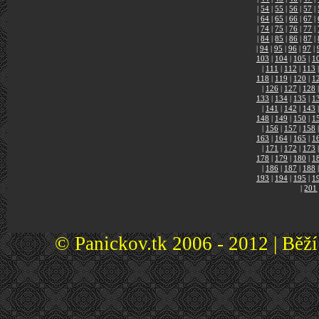
|
54
|
55
|
56
|
57
|
|
64
|
65
|
66
|
67
|
|
74
|
75
|
76
|
77
|
|
84
|
85
|
86
|
87
|
|
94
|
95
|
96
|
97
|
103
|
104
|
105
|
1
|
111
|
112
|
113
|
118
|
119
|
120
|
1
|
126
|
127
|
128
|
133
|
134
|
135
|
1
|
141
|
142
|
143
|
148
|
149
|
150
|
1
|
156
|
157
|
158
|
163
|
164
|
165
|
1
|
171
|
172
|
173
|
178
|
179
|
180
|
1
|
186
|
187
|
188
|
193
|
194
|
195
|
1
|
201
© Panickov.tk 2006 - 2012 | Běž