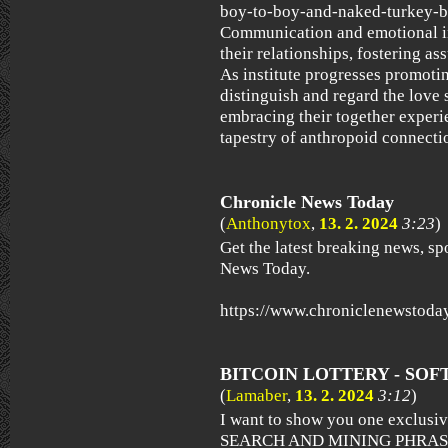
boy-to-boy-and-naked-turkey-
Communication and emotional i
their relationships, fostering a
As institute progresses promoting
distinguish and regard the love
embracing their together experi
tapestry of anthropoid connecti
Chronicle News Today
(
Anthonytox
,
13. 2. 2024
3:23
)
Get the latest breaking news, sp
News Today.
https://www.chroniclenewstoda
BITCOIN LOTTERY - SO
(
Lamaber
,
13. 2. 2024
3:12
)
I want to show you one exclus
SEARCH AND MINING PHRASES)