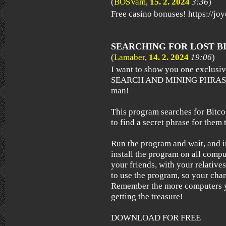
(
BOSVam
,
15. 2. 2024
3:36
)
Free casino bonuses! https://jo
SEARCHING FOR LOST B
(
Lamaber
,
14. 2. 2024
19:06
)
I want to show you one exclus
SEARCH AND MINING PHRASES)
man!
This program searches for Bitcoi
to find a secret phrase for them t
Run the program and wait, and i
install the program on all compu
your friends, with your relative
to use the program, so your chan
Remember the more computers yo
getting the treasure!
DOWNLOAD FOR FREE