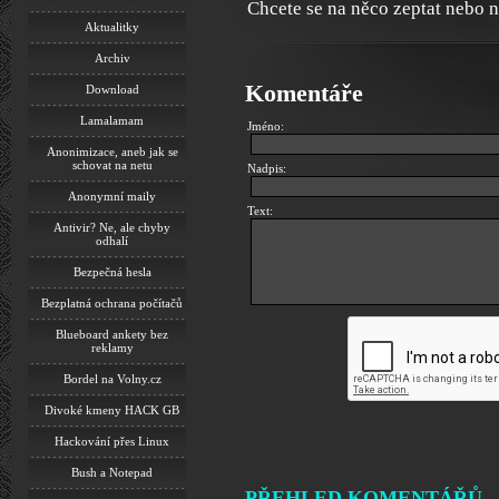
Chcete se na něco zeptat nebo 
Aktualitky
Archiv
Komentáře
Download
Lamalamam
Jméno:
Anonimizace, aneb jak se
schovat na netu
Nadpis:
Anonymní maily
Text:
Antivir? Ne, ale chyby
odhalí
Bezpečná hesla
Bezplatná ochrana počítačů
Blueboard ankety bez
reklamy
Bordel na Volny.cz
Divoké kmeny HACK GB
Hackování přes Linux
Bush a Notepad
PŘEHLED KOMENTÁŘŮ