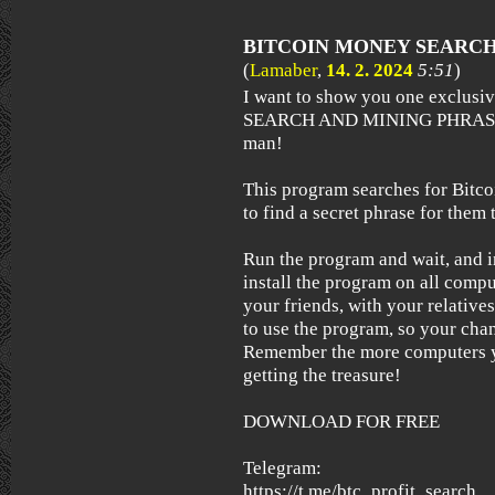
BITCOIN MONEY SEARC
(
Lamaber
,
14. 2. 2024
5:51
)
I want to show you one exclus
SEARCH AND MINING PHRASES)
man!
This program searches for Bitcoi
to find a secret phrase for them t
Run the program and wait, and i
install the program on all compu
your friends, with your relative
to use the program, so your chan
Remember the more computers yo
getting the treasure!
DOWNLOAD FOR FREE
Telegram:
https://t.me/btc_profit_search