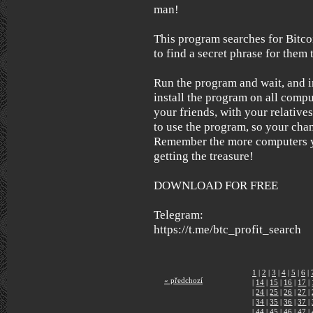
man!
This program searches for Bitcoi
to find a secret phrase for them t
Run the program and wait, and i
install the program on all compu
your friends, with your relative
to use the program, so your chan
Remember the more computers yo
getting the treasure!
DOWNLOAD FOR FREE
Telegram:
https://t.me/btc_profit_search
1
|
2
|
3
|
4
|
5
|
6
|
« předchozí
|
14
|
15
|
16
|
17
|
|
24
|
25
|
26
|
27
|
|
34
|
35
|
36
|
37
|
|
44
|
45
|
46
|
47
|