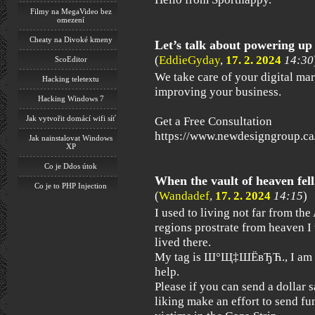
Filmy na MegaVideo bez
omezení
Cheaty na Divoké kmeny
Let’s talk about powering up
(
EddieGyday
,
17. 2. 2024
14:30
ScoEditor
We take care of your digital ma
Hacking teletextu
improving your business.
Hacking Windows 7
Jak vytvořit domácí wifi síť
Get a Free Consultation
https://www.newdesigngroup.ca/
Jak nainstalovat Windows
XP
Co je Ddos útok
Co je to PHP Injection
(
Wandadef
,
17. 2. 2024
14:15
)
I used to living not far from th
regions prostrate from heaven I
lived there.
My tag is Ш°Щ‡ШЁвЂЋ., I am a r
help.
Please if you can send a dollar s
liking make an effort to send fu