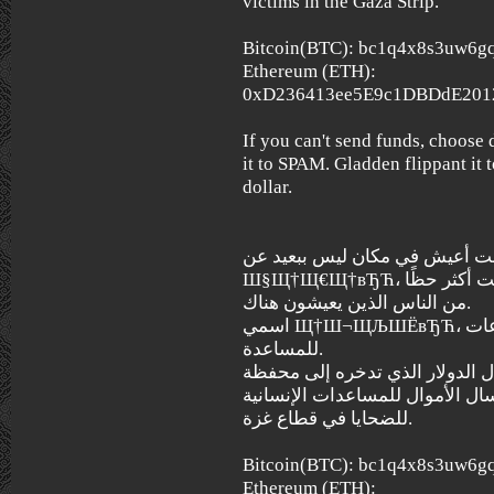
victims in the Gaza Strip.
Bitcoin(BTC): bc1q4x8s3uw6g
Ethereum (ETH):
0xD236413ee5E9c1DBDdE201
If you can't send funds, choose 
it to SPAM. Gladden flippant it 
dollar.
كنت أعيش في مكان ليس ببعيد عن ШЁЩЉШЄ 
Ш§Щ†Щ€Щ†вЂЋ، وعندما سقطت الجحيم من السماء كنت أكثر حظًا
من الناس الذين يعيشون هناك.
اسمي Щ†Ш¬ЩЉШЁвЂЋ، أنا لاجئ وأقوم بجمع التبرعات
للمساعدة.
ل الدولار الذي تدخره إلى محفظة
ال الأموال للمساعدات الإنسانية
للضحايا في قطاع غزة.
Bitcoin(BTC): bc1q4x8s3uw6g
Ethereum (ETH):