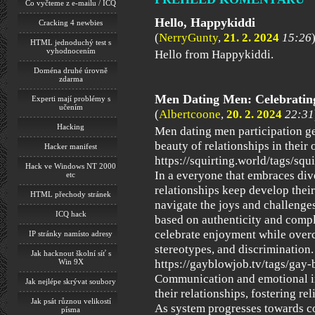
Co vyčteme z e-mailu / ICQ
Hello, Happykiddi
Cracking 4 newbies
(
NerryGunty
,
21. 2. 2024
15:26
HTML jednoduchý test s
vyhodnocením
Hello from Happykiddi.
Doména druhé úrovně
zdarma
Men Dating Men: Celebratin
Experti mají problémy s
učením
(
Albertcoone
,
20. 2. 2024
22:31
Hacking
Men dating men participation ge
beauty of relationships in thei
Hacker manifest
https://squirting.world/tags/squi
Hack ve Windows NT 2000
In a everyone that embraces div
etc
relationships keep develop thei
HTML přechody stránek
navigate the joys and challenges
ICQ hack
based on authenticity and comp
celebrate enjoyment while overc
IP stránky namísto adresy
stereotypes, and discrimination.
Jak hacknout školní síť s
Win 9X
https://gayblowjob.tv/tags/gay-
Communication and emotional i
Jak nejlépe skrývat soubory
their relationships, fostering re
Jak psát různou velikostí
As system progresses towards con
písma