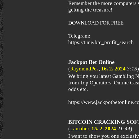
Remember the more computers yo
getting the treasure!
DOWNLOAD FOR FREE
Telegram:
https://t.me/btc_profit_search
Jackpot Bet Online
(
RaymondPes
,
16. 2. 2024
3:15
)
We bring you latest Gambling N
from Top Operators, Online Casin
odds etc.
https://www.jackpotbetonline.c
BITCOIN CRACKING SO
(
Lamaber
,
15. 2. 2024
21:44
)
I want to show you one exclus