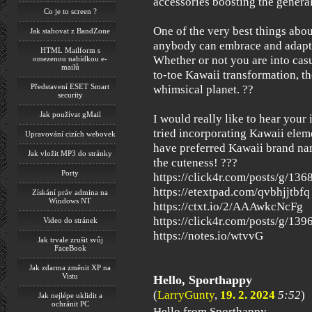
accessories boosting the general
Co je to screen ?
One of the very best things about
Jak stahovat z BandZone
anybody can embrace and adapt t
HTML Mailform s
Whether or not you are into casu
omezenou nabídkou e-
mailů
to-toe Kawaii transformation, th
Představení ESET Smart
whimsical planet. ??
security
Jak používat gMail
I would really like to hear you
tried incorporating Kawaii elem
Upravování cizích webovek
have preferred Kawaii brand nam
Jak vložit MP3 do stránky
the cuteness! ???
Porty
https://click4r.com/posts/g/136
https://etextpad.com/qvbhjjtbfq
Získání práv admina na
Windows NT
https://ctxt.io/2/AAAwkcNcFg
https://click4r.com/posts/g/139
Video do stránek
https://notes.io/wtvvG
Jak trvale zrušit svůj
FaceBook
Jak zdarma změnit XP na
Vistu
Hello, Sporthappy
(
LarryGunty
,
19. 2. 2024
5:52
)
Jak nejlépe uklidit a
ochránit PC
Hello from Sporthappy.