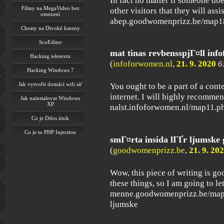
In fact no matter if someone doe
Filmy na MegaVideo bez
other visitors that they will assis
omezení
abep.goodwomenprizz.be/map18
Cheaty na Divoké kmeny
ScoEditor
mat tinas revbensspjГ¤ll inf
Hacking teletextu
(
infoforwomen.nl
,
21. 9. 2020
6
Hacking Windows 7
Jak vytvořit domácí wifi síť
You ought to be a part of a conte
internet. I will highly recommen
Jak nainstalovat Windows
XP
nalst.infoforwomen.nl/map11.ph
Co je Ddos útok
Co je to PHP Injection
smГ¤rta insida lГҐr ljumske
(
goodwomenprizz.be
,
21. 9. 20
Wow, this piece of writing is go
these things, so I am going to le
menne.goodwomenprizz.be/map2
ljumske