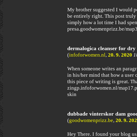
My brother suggested I would po
be entirely right. This post tru
simply how a lot time I had spen
presa.goodwomenprizz.be/map3.
dermalogica cleanser for dry
(
infoforwomen.nl
,
20. 9. 2020
1
When someone writes an paragra
in his/her mind that how a user 
this piece of writing is great. T
zingp.infoforwomen.nl/map17.ph
skin
dubbade vinterskor dam goo
(
goodwomenprizz.be
,
20. 9. 20
Hey There. I found your blog usi