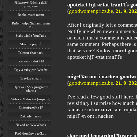
Příkazový řádek a další
apoteket hjГ¤rtat tranГҐs g
programy
(
goodwomenprizz.be
,
21. 9. 20
Rozbalovací menu
Rušení odpočítávání resetu
After I originally left a comment
PC
Notify me when new comments 
Stahování z YouTube
on each time a comment is added
same comment. Perhaps there i
Slovník pojmů
that service? Kudos! morrd.g
Teletext chat hack
apoteket hjГ¤rtat tranГҐs
Text ve spodní liště
Tipy a triky pro Win 9x
migrГ¤n ont i nacken goodw
Travian cheaty
(
goodwomenprizz.be
,
21. 9. 20
Úprava CSS v programu
zdarma
I've read a few good stuff here.
Videa v Malování (mspaint)
revisiting. I surprise how much e
Zjištění/změna IP
fantastic informative site. ru
migrГ¤n ont i nacken
Základy hacku
Návod na WWWhack
Proč domény s tečkou
skor med leopardmГ¶nster i