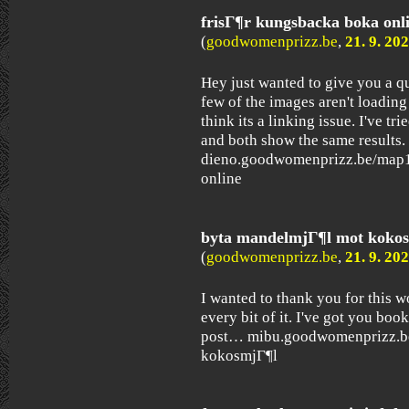
frisГ¶r kungsbacka boka on
(
goodwomenprizz.be
,
21. 9. 20
Hey just wanted to give you a q
few of the images aren't loading
think its a linking issue. I've tr
and both show the same results.
dieno.goodwomenprizz.be/map1
online
byta mandelmjГ¶l mot koko
(
goodwomenprizz.be
,
21. 9. 20
I wanted to thank you for this w
every bit of it. I've got you bo
post… mibu.goodwomenprizz.b
kokosmjГ¶l