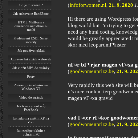
(
infoforwomen.nl
,
21. 9. 2020
1
Co je to screen ?
Jak stahovat z BandZone
Hi there are using Wordpress for
HTML Mailform s
blog world but I'm trying to get
omezenou nabídkou e-
mailů
need any html coding knowledg
would be greatly appreciated! 
Představení ESET Smart
security
skor med leopardmГ¶nster
Jak používat gMail
Upravování cizích webovek
nГ¤r bГ¶rjar magen vГ¤xa g
Jak vložit MP3 do stránky
(
goodwomenprizz.be
,
21. 9. 20
Porty
Very rapidly this web site will 
Získání práv admina na
Windows NT
it's nice content terp.goodwom
magen vГ¤xa gravid
Video do stránek
Jak trvale zrušit svůj
FaceBook
vad Г¤ter rГ¤kor goodwomen
Jak zdarma změnit XP na
Vistu
(
goodwomenprizz.be
,
21. 9. 20
Jak nejlépe uklidit a
ochránit PC