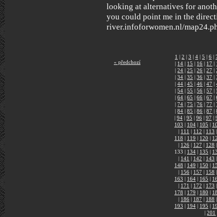
looking at alternatives for anoth
you could point me in the direct
river.infoforwomen.nl/map24.php
1
|
2
|
3
|
4
|
5
|
6
|
« předchozí
|
14
|
15
|
16
|
17
|
|
24
|
25
|
26
|
27
|
|
34
|
35
|
36
|
37
|
|
44
|
45
|
46
|
47
|
|
54
|
55
|
56
|
57
|
|
64
|
65
|
66
|
67
|
|
74
|
75
|
76
|
77
|
|
84
|
85
|
86
|
87
|
|
94
|
95
|
96
|
97
|
103
|
104
|
105
|
1
|
111
|
112
|
113
|
118
|
119
|
120
|
1
|
126
|
127
|
128
|
133
|
134
|
135
|
1
|
141
|
142
|
143
|
148
|
149
|
150
|
1
|
156
|
157
|
158
|
163
|
164
|
165
|
1
|
171
|
172
|
173
|
178
|
179
|
180
|
1
|
186
|
187
|
188
|
193
|
194
|
195
|
1
|
201