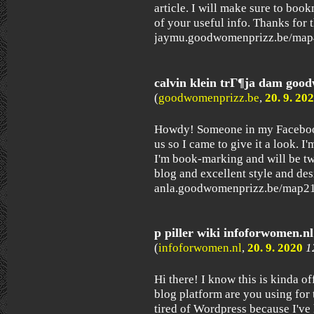
article. I will make sure to boo
of your useful info. Thanks for t
jaymu.goodwomenprizz.be/map4
calvin klein trГ¶ja dam goo
(
goodwomenprizz.be
,
20. 9. 20
Howdy! Someone in my Facebook
us so I came to give it a look. I
I'm book-marking and will be tw
blog and excellent style and des
anla.goodwomenprizz.be/map21.
p piller wiki infoforwomen.nl
(
infoforwomen.nl
,
20. 9. 2020
1
Hi there! I know this is kinda o
blog platform are you using for 
tired of Wordpress because I've