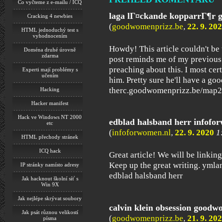
Co vyčteme z e-mailu / ICQ
laga lГ¤ckande kopparrГ¶r 
Cracking 4 newbies
(
goodwomenprizz.be
,
22. 9. 20
HTML jednoduchý test s
vyhodnocením
Howdy! This article couldn't be 
Doména druhé úrovně
zdarma
post reminds me of my previous
preaching about this. I most cert
Experti mají problémy s
učením
him. Pretty sure he'll have a go
therc.goodwomenprizz.be/map2
Hacking
Hacker manifest
Hack ve Windows NT 2000
edblad halsband herr infofo
etc
(
infoforwomen.nl
,
22. 9. 2020
1
HTML přechody stránek
ICQ hack
Great article! We will be linking
Keep up the great writing. yml
IP stránky namísto adresy
edblad halsband herr
Jak hacknout školní síť s
Win 9X
Jak nejlépe skrývat soubory
calvin klein obsession goodw
Jak psát různou velikostí
(
goodwomenprizz.be
,
21. 9. 20
písma