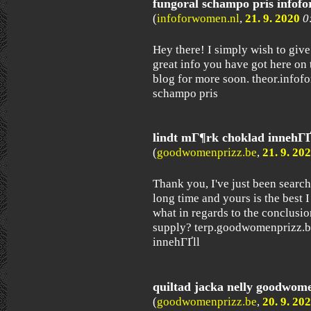
fungoral schampo pris infof
(
infoforwomen.nl
,
21. 9. 2020
0
Hey there! I simply wish to giv
great info you have got here on 
blog for more soon. theor.info
schampo pris
lindt mГ¶rk choklad innehГ
(
goodwomenprizz.be
,
21. 9. 20
Thank you, I've just been searchi
long time and yours is the best 
what in regards to the conclusio
supply? terp.goodwomenprizz.b
innehГҐll
quiltad jacka nelly goodwom
(
goodwomenprizz.be
,
20. 9. 20