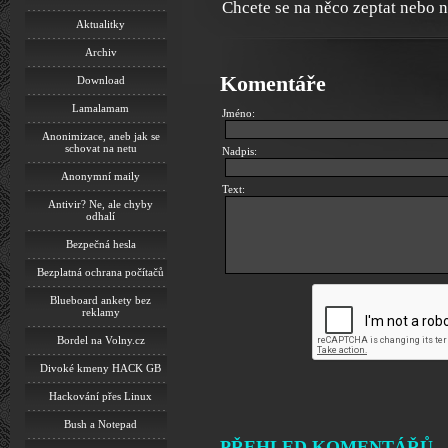
Chcete se na něco zeptat nebo 
Aktualitky
Archiv
Komentáře
Download
Lamalamam
Jméno:
Anonimizace, aneb jak se
schovat na netu
Nadpis:
Anonymní maily
Text:
Antivir? Ne, ale chyby
odhalí
Bezpečná hesla
Bezplatná ochrana počítačů
Blueboard ankety bez
reklamy
Bordel na Volny.cz
Divoké kmeny HACK GB
Hackování přes Linux
Bush a Notepad
PŘEHLED KOMENTÁŘŮ