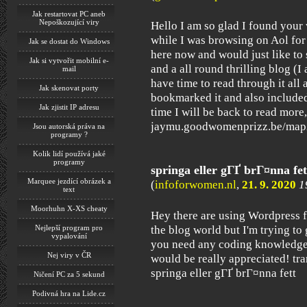
Jak restartovat PC aneb
Nepoškozující viry
Hello I am so glad I found your 
while I was browsing on Aol for
Jak se dostat do Windows
here now and would just like to 
Jak si vytvořit mobilní e-
and a all round thrilling blog (I
mail
have time to read through it all 
Jak skenovat porty
bookmarked it and also include
Jak zjistit IP adresu
time I will be back to read more,
jaymu.goodwomenprizz.be/map22
Jsou autorská práva na
programy ?
Kolik lidí používá jaké
programy
springa eller gГҐ brГ¤nna fe
Marquee jezdící obrázek a
(
infoforwomen.nl
,
21. 9. 2020
1
text
Moorhuhn X-XS cheaty
Hey there are using Wordpress f
Nejlepší program pro
the blog world but I'm trying to
vypalování
you need any coding knowledge
Nej viry v ČR
would be really appreciated! t
springa eller gГҐ brГ¤nna fett
Ničení PC za 5 sekund
Podivná hra na Lide.cz