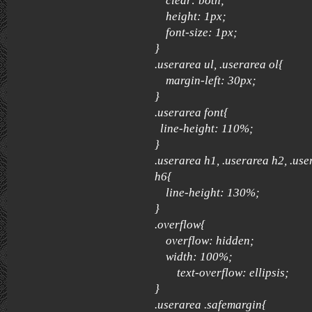
clear: both;
height: 1px;
font-size: 1px;
}
.userarea ul, .userarea ol{
margin-left: 30px;
}
.userarea font{
line-height: 110%;
}
.userarea h1, .userarea h2, .use
h6{
line-height: 130%;
}
.overflow{
overflow: hidden;
width: 100%;
text-overflow: ellipsis;
}
.userarea .safemargin{