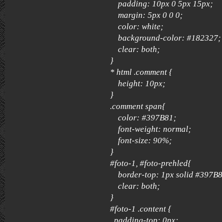
padding: 10px 0 5px 15px;
margin: 5px 0 0 0;
color: white;
background-color: #182327;
clear: both;
}
* html .comment {
height: 10px;
}
.comment span{
color: #397B81;
font-weight: normal;
font-size: 90%;
}
#foto-1, #foto-prehled{
border-top: 1px solid #397B8
clear: both;
}
#foto-1 .content {
padding-top: 0px;