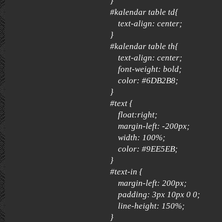
}
#kalendar table td{
text-align: center;
}
#kalendar table th{
text-align: center;
font-weight: bold;
color: #6DB2B8;
}
#text {
float:right;
margin-left: -200px;
width: 100%;
color: #9EE5EB;
}
#text-in {
margin-left: 200px;
padding: 3px 10px 0 0;
line-height: 150%;
}