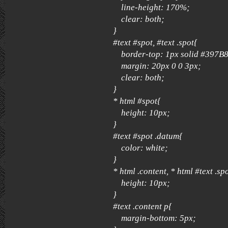
line-height: 170%;
clear: both;
}
#text #spot, #text .spot{
border-top: 1px solid #397B8
margin: 20px 0 0 3px;
clear: both;
}
* html #spot{
height: 10px;
}
#text #spot .datum{
color: white;
}
* html .content, * html #text .sp
height: 10px;
}
#text .content p{
margin-bottom: 5px;