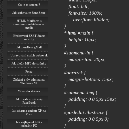
Co je to screen ?
float: left;
font-size: 100%;
Jak stahovat z BandZone
overflow: hidden;
HTML Mailform s
omezenou nabídkou e-
}
mailů
* html #main {
Představení ESET Smart
height: 10px;
security
}
Jak používat gMail
#submenu-in {
Upravování cizích webovek
margin-top: 20px;
Jak vložit MP3 do stránky
}
Porty
#obrazek {
margin-bottom: 15px;
Získání práv admina na
Windows NT
}
Video do stránek
#submenu .img {
padding: 0 0 5px 15px;
Jak trvale zrušit svůj
FaceBook
}
Jak zdarma změnit XP na
#posledni .ilustrace {
Vistu
padding: 0 0 5px 0;
Jak nejlépe uklidit a
}
ochránit PC