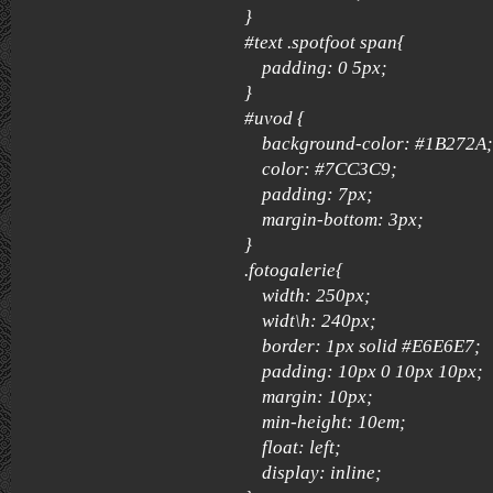
}
#text .spotfoot span{
padding: 0 5px;
}
#uvod {
background-color: #1B272A;
color: #7CC3C9;
padding: 7px;
margin-bottom: 3px;
}
.fotogalerie{
width: 250px;
widt\h: 240px;
border: 1px solid #E6E6E7;
padding: 10px 0 10px 10px;
margin: 10px;
min-height: 10em;
float: left;
display: inline;