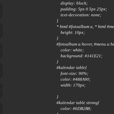
display: block;
padding: 5px 0 5px 25px;
text-decoration: none;
}
* html #fotoalbum a, * html #me
height: 10px;
}
#fotoalbum a:hover, #menu a:h
color: white;
background: #141E21;
}
#kalendar table{
font-size: 90%;
color: #488A90;
width: 170px;
}
#kalendar table strong{
color: #6DB2B8;