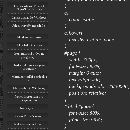
}
Jak restartovat PC aneb
Nepoškozující viry
a{
Jak se dostat do Windows
color: white;
}
Jak si vytvořit mobilní e-
mail
a:hover{
Jak skenovat porty
text-decoration: none;
}
Jak zjistit IP adresu
#page {
Jsou autorská práva na
programy ?
width: 760px;
Kolik lidí používá jaké
font-size: 95%;
programy
margin: 0 auto;
Marquee jezdící obrázek a
text-align: left;
text
background-color: #000000;
Moorhuhn X-XS cheaty
position: relative;
Nejlepší program pro
}
vypalování
* html #page {
Nej viry v ČR
font-size: 80%;
Ničení PC za 5 sekund
fo\nt-size: 90%;
Podivná hra na Lide.cz
}