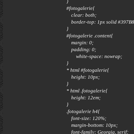
}
#fotogalerie{
clear: both;
border-top: 1px solid #397B8
}
#fotogalerie .content{
margin: 0;
padding: 0;
white-space: nowrap;
}
* html #fotogalerie{
height: 10px;
}
* html .fotogalerie{
height: 12em;
}
.fotogalerie h4{
font-size: 120%;
margin-bottom: 10px;
font-family: Georgia, serif;