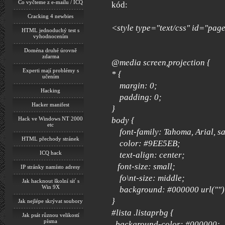
Co vyčteme z e-mailu / ICQ
kód:
Cracking 4 newbies
<style type="text/css" id="pag
HTML jednoduchý test s
vyhodnocením
Doména druhé úrovně
zdarma
@media screen,projection {
Experti mají problémy s
* {
učením
margin: 0;
Hacking
padding: 0;
Hacker manifest
}
body {
Hack ve Windows NT 2000
etc
font-family: Tahoma, Arial, sa
HTML přechody stránek
color: #9EE5EB;
ICQ hack
text-align: center;
font-size: small;
IP stránky namísto adresy
fo\nt-size: middle;
Jak hacknout školní síť s
Win 9X
background: #000000 url("") 
}
Jak nejlépe skrývat soubory
#lista .listaprbg {
Jak psát různou velikostí
písma
background-color: #000000;