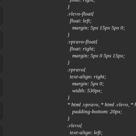
}
.vlevo-float{
float: left;
margin: 5px 15px 5px 0;
}
.vpravo-float{
float: right;
margin: 5px 0 5px 15px;
}
.vpravo{
text-align: right;
margin: 5px 0;
width: 530px;
}
* html .vpravo, * html .vlevo, * 
padding-bottom: 20px;
}
.vlevo{
text-align: left;