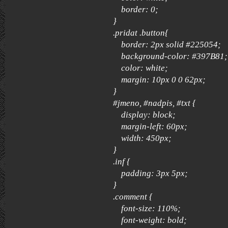
border: 0;
}
.pridat .button{
border: 2px solid #225054;
background-color: #397B81;
color: white;
margin: 10px 0 0 62px;
}
#jmeno, #nadpis, #txt {
display: block;
margin-left: 60px;
width: 450px;
}
.inf {
padding: 3px 5px;
}
.comment {
font-size: 110%;
font-weight: bold;