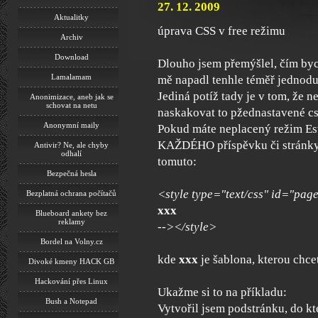
27. 12. 2009
Aktualitky
úprava CSS v free režimu
Archiv
Download
Dlouho jsem přemýšlel, čím byc
Lamalamam
mě napadl tenhle téměř jednoduc
Jediná potíž tady je v tom, že n
Anonimizace, aneb jak se
schovat na netu
naskakovat to pžednastavené cs
Anonymní maily
Pokud máte neplacený režim Estr
KAŽDÉHO příspěvku či stránk
Antivir? Ne, ale chyby
odhalí
tomuto:
Bezpečná hesla
<style type="text/css" id="pag
Bezplatná ochrana počítačů
xxx
Blueboard ankety bez
reklamy
--></style>
Bordel na Volny.cz
kde
xxx
je šablona, kterou chce
Divoké kmeny HACK GB
Hackování přes Linux
Ukažme si to na příkladu:
Bush a Notepad
Vytvořil jsem podstránku, do k