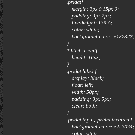
.pridat{
margin: 3px 0 15px 0;
padding: 3px 7px;
line-height: 130%;
color: white;
background-color: #182327;
}
* html .pridat{
height: 10px;
}
.pridat label {
display: block;
float: left;
width: 50px;
padding: 3px 5px;
clear: both;
}
.pridat input, .pridat textarea {
background-color: #223034;
color: white;