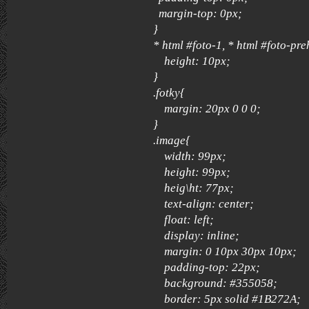
margin-top: 0px;
}
* html #foto-1, * html #foto-pre
height: 10px;
}
.fotky{
margin: 20px 0 0 0;
}
.image{
width: 99px;
height: 99px;
heig\ht: 77px;
text-align: center;
float: left;
display: inline;
margin: 0 10px 30px 10px;
padding-top: 22px;
background: #355058;
border: 5px solid #1B272A;