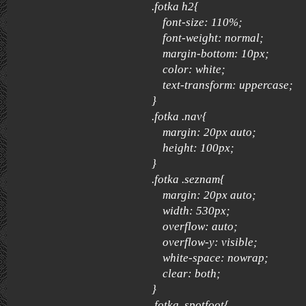
.fotka h2{
font-size: 110%;
font-weight: normal;
margin-bottom: 10px;
color: white;
text-transform: uppercase;
}
.fotka .nav{
margin: 20px auto;
height: 100px;
}
.fotka .seznam{
margin: 20px auto;
width: 530px;
overflow: auto;
overflow-y: visible;
white-space: nowrap;
clear: both;
}
.fotka .spotfoot{