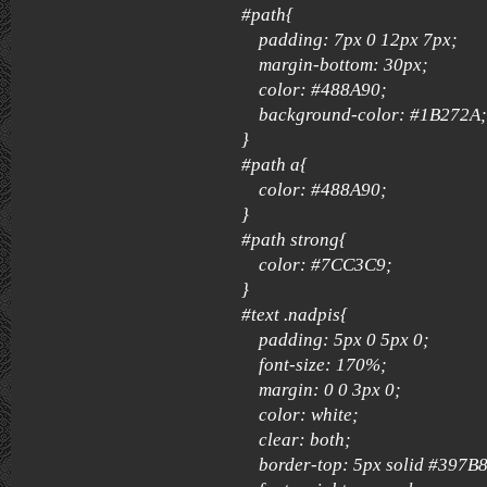
#path{
padding: 7px 0 12px 7px;
margin-bottom: 30px;
color: #488A90;
background-color: #1B272A;
}
#path a{
color: #488A90;
}
#path strong{
color: #7CC3C9;
}
#text .nadpis{
padding: 5px 0 5px 0;
font-size: 170%;
margin: 0 0 3px 0;
color: white;
clear: both;
border-top: 5px solid #397B8