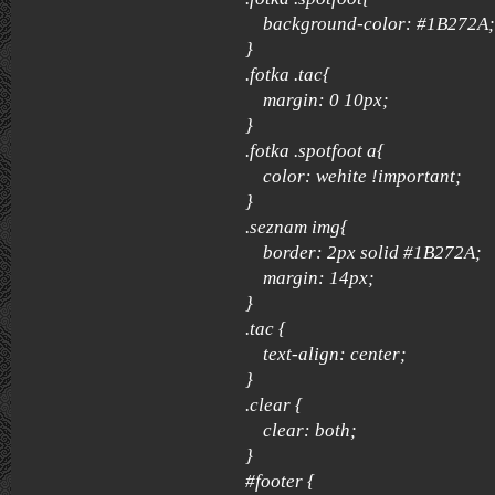
background-color: #1B272A;
}
.fotka .tac{
margin: 0 10px;
}
.fotka .spotfoot a{
color: wehite !important;
}
.seznam img{
border: 2px solid #1B272A;
margin: 14px;
}
.tac {
text-align: center;
}
.clear {
clear: both;
}
#footer {