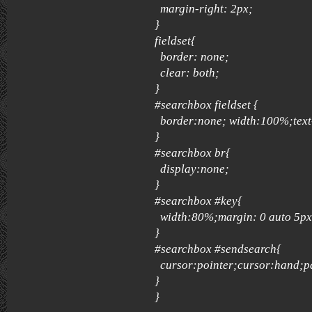
margin-right: 2px;
}
fieldset{
border: none;
clear: both;
}
#searchbox fieldset {
border:none; width:100%;text-
}
#searchbox br{
display:none;
}
#searchbox #key{
width:80%;margin: 0 auto 5px
}
#searchbox #sendsearch{
cursor:pointer;cursor:hand;p
}
}