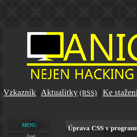
Vzkazník
|
Aktualitky
|
Ke stažen
(RSS)
MENU
Úprava CSS v program
Úvod