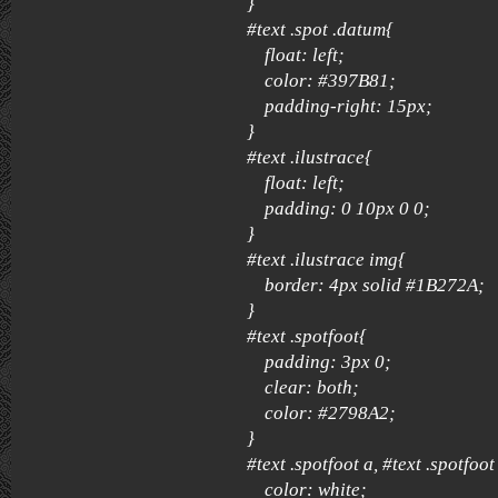
}
#text .spot .datum{
float: left;
color: #397B81;
padding-right: 15px;
}
#text .ilustrace{
float: left;
padding: 0 10px 0 0;
}
#text .ilustrace img{
border: 4px solid #1B272A;
}
#text .spotfoot{
padding: 3px 0;
clear: both;
color: #2798A2;
}
#text .spotfoot a, #text .spotfoot
color: white;