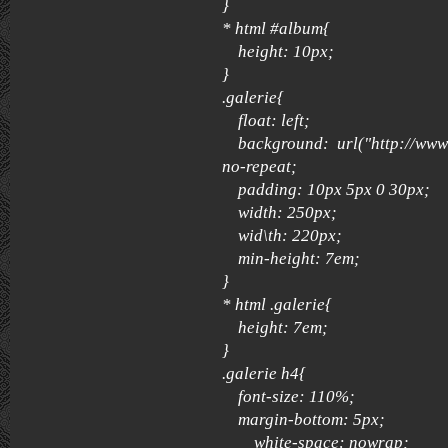
}
* html #album{
height: 10px;
}
.galerie{
float: left;
background: url("http://www4.
no-repeat;
padding: 10px 5px 0 30px;
width: 250px;
wid\th: 220px;
min-height: 7em;
}
* html .galerie{
height: 7em;
}
.galerie h4{
font-size: 110%;
margin-bottom: 5px;
white-space: nowrap;