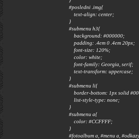
}
#posledni .img{
text-align: center;
}
#submenu h3{
background: #000000;
padding: .4em 0 .4em 20px;
font-size: 120%;
color: white;
font-family: Georgia, serif;
text-transform: uppercase;
}
#submenu li{
border-bottom: 1px solid #0
list-style-type: none;
}
#submenu a{
color: #CCFFFF;
}
#fotoalbum a, #menu a, #odkaz