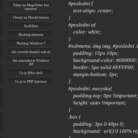
#posledni {
Filmy na MegaVideo bez
omezení
text-align: center;
}
Cheaty na Divoké kmeny
#posledni a{
ScoEditor
color: white;
Hacking teletextu
}
Hacking Windows 7
#submenu .img img, #posledni .i
Jak vytvořit domácí wifi síť
padding: 15px 10px;
background-color: #000000;
Jak nainstalovat Windows
XP
border: 5px solid #FFFF00;
Co je Ddos útok
margin-bottom: 3px;
}
Co je to PHP Injection
#posledni .navysku{
padding-top: 0px !important;
height: auto !important;
}
.box {
padding: 3px 0 40px 0;
background: url() 0 100% re