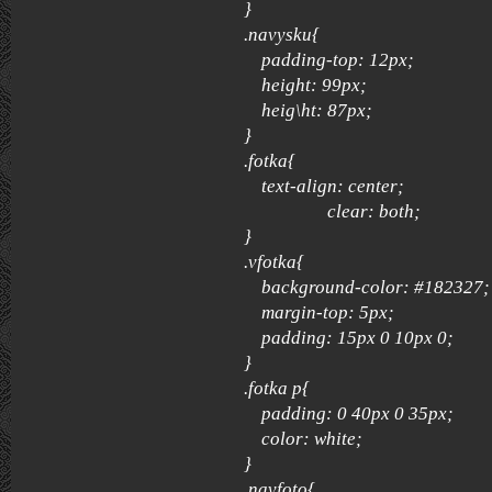
}
.navysku{
padding-top: 12px;
height: 99px;
heig\ht: 87px;
}
.fotka{
text-align: center;
clear: both;
}
.vfotka{
background-color: #182327;
margin-top: 5px;
padding: 15px 0 10px 0;
}
.fotka p{
padding: 0 40px 0 35px;
color: white;
}
.navfoto{