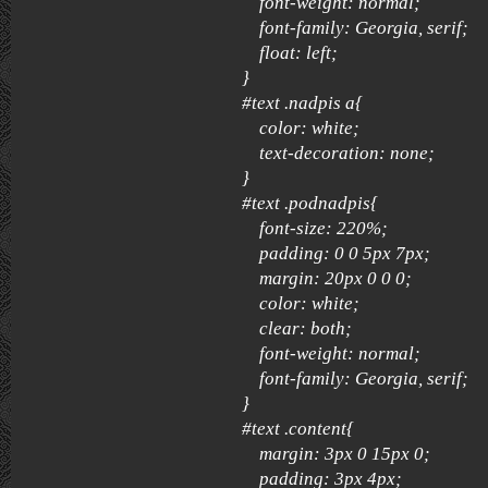
font-weight: normal;
font-family: Georgia, serif;
float: left;
}
#text .nadpis a{
color: white;
text-decoration: none;
}
#text .podnadpis{
font-size: 220%;
padding: 0 0 5px 7px;
margin: 20px 0 0 0;
color: white;
clear: both;
font-weight: normal;
font-family: Georgia, serif;
}
#text .content{
margin: 3px 0 15px 0;
padding: 3px 4px;