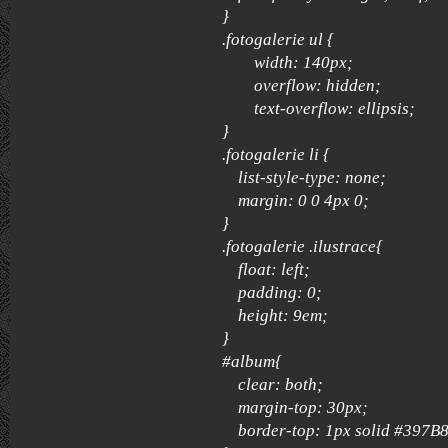
}
.fotogalerie ul {
width: 140px;
overflow: hidden;
text-overflow: ellipsis;
}
.fotogalerie li {
list-style-type: none;
margin: 0 0 4px 0;
}
.fotogalerie .ilustrace{
float: left;
padding: 0;
height: 9em;
}
#album{
clear: both;
margin-top: 30px;
border-top: 1px solid #397B8