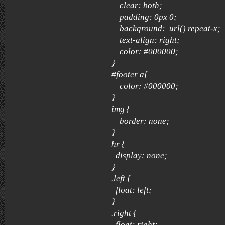
clear: both;
padding: 0px 0;
background: url() repeat-x;
text-align: right;
color: #000000;
}
#footer a{
color: #000000;
}
img {
border: none;
}
hr {
display: none;
}
.left {
float: left;
}
.right {
float: right;