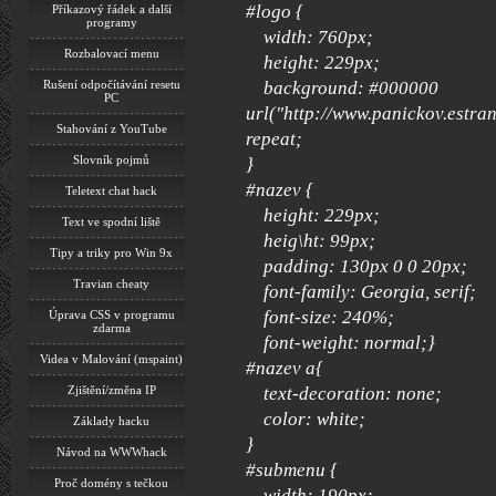
#logo {
Příkazový řádek a další
programy
width: 760px;
Rozbalovací menu
height: 229px;
background: #000000
Rušení odpočítávání resetu
PC
url("http://www.panickov.estra
Stahování z YouTube
repeat;
Slovník pojmů
}
#nazev {
Teletext chat hack
height: 229px;
Text ve spodní liště
heig\ht: 99px;
Tipy a triky pro Win 9x
padding: 130px 0 0 20px;
Travian cheaty
font-family: Georgia, serif;
font-size: 240%;
Úprava CSS v programu
zdarma
font-weight: normal;}
Videa v Malování (mspaint)
#nazev a{
text-decoration: none;
Zjištění/změna IP
color: white;
Základy hacku
}
Návod na WWWhack
#submenu {
Proč domény s tečkou
width: 190px;