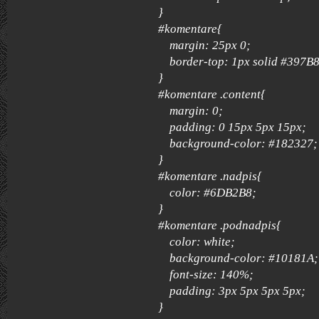
}
#komentare{
margin: 25px 0;
border-top: 1px solid #397B8
}
#komentare .content{
margin: 0;
padding: 0 15px 5px 15px;
background-color: #182327;
}
#komentare .nadpis{
color: #6DB2B8;
}
#komentare .podnadpis{
color: white;
background-color: #10181A;
font-size: 140%;
padding: 3px 5px 5px 5px;
}