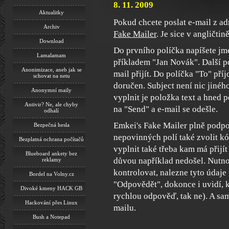
8. 11. 2009
Aktualitky
Pokud chcete poslat e-mail z a
Archiv
Fake Mailer
. Je sice v angličtin
Download
Do prvního políčka napíšete jmé
Lamalamam
příkladem "Jan Novák". Další po
Anonimizace, aneb jak se
mail přijít. Do políčka "To" př
schovat na netu
doručen. Subject není nic jiného
Anonymní maily
vyplnit je položka text a hned 
Antivir? Ne, ale chyby
na "Send" a e-mail se odešle.
odhalí
Emkei's Fake Mailer plně podpor
Bezpečná hesla
nepovinných polí také zvolit k
Bezplatná ochrana počítačů
vyplnit také třeba kam má přijít
Blueboard ankety bez
důvou například nedošel. Nutno 
reklamy
kontrolovat, nalezne tyto údaje
Bordel na Volny.cz
"Odpovědět", dokonce i uvidí,
Divoké kmeny HACK GB
rychlou odpověď, tak ne). A sam
Hackování přes Linux
mailu.
Bush a Notepad