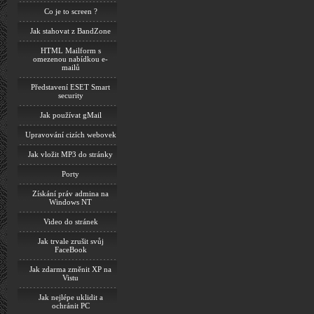
Co je to screen ?
Jak stahovat z BandZone
HTML Mailform s
omezenou nabídkou e-
mailů
Představení ESET Smart
security
Jak používat gMail
Upravování cizích webovek
Jak vložit MP3 do stránky
Porty
Získání práv admina na
Windows NT
Video do stránek
Jak trvale zrušit svůj
FaceBook
Jak zdarma změnit XP na
Vistu
Jak nejlépe uklidit a
ochránit PC