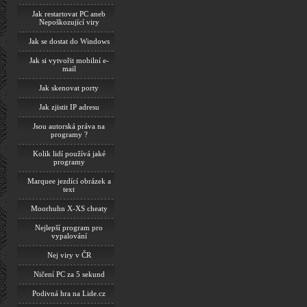
Jak restartovat PC aneb
Nepoškozující viry
Jak se dostat do Windows
Jak si vytvořit mobilní e-
mail
Jak skenovat porty
Jak zjistit IP adresu
Jsou autorská práva na
programy ?
Kolik lidí používá jaké
programy
Marquee jezdící obrázek a
text
Moorhuhn X-XS cheaty
Nejlepší program pro
vypalování
Nej viry v ČR
Ničení PC za 5 sekund
Podivná hra na Lide.cz