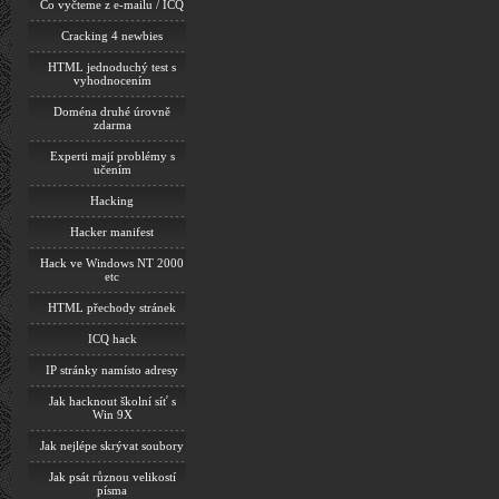
Co vyčteme z e-mailu / ICQ
Cracking 4 newbies
HTML jednoduchý test s
vyhodnocením
Doména druhé úrovně
zdarma
Experti mají problémy s
učením
Hacking
Hacker manifest
Hack ve Windows NT 2000
etc
HTML přechody stránek
ICQ hack
IP stránky namísto adresy
Jak hacknout školní síť s
Win 9X
Jak nejlépe skrývat soubory
Jak psát různou velikostí
písma