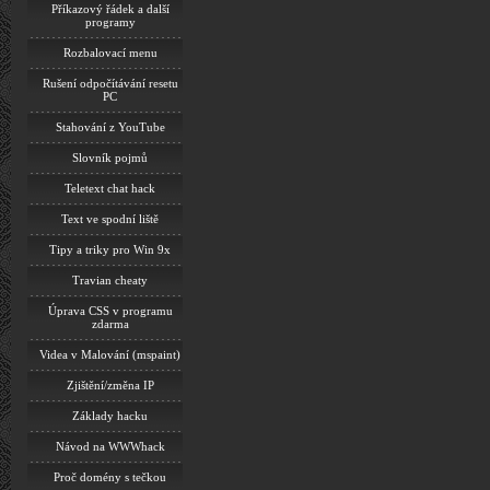
Příkazový řádek a další
programy
Rozbalovací menu
Rušení odpočítávání resetu
PC
Stahování z YouTube
Slovník pojmů
Teletext chat hack
Text ve spodní liště
Tipy a triky pro Win 9x
Travian cheaty
Úprava CSS v programu
zdarma
Videa v Malování (mspaint)
Zjištění/změna IP
Základy hacku
Návod na WWWhack
Proč domény s tečkou