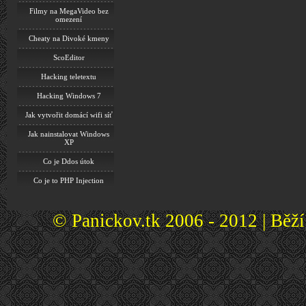
Filmy na MegaVideo bez
omezení
Cheaty na Divoké kmeny
ScoEditor
Hacking teletextu
Hacking Windows 7
Jak vytvořit domácí wifi síť
Jak nainstalovat Windows
XP
Co je Ddos útok
Co je to PHP Injection
© Panickov.tk 2006 - 2012 | Běž