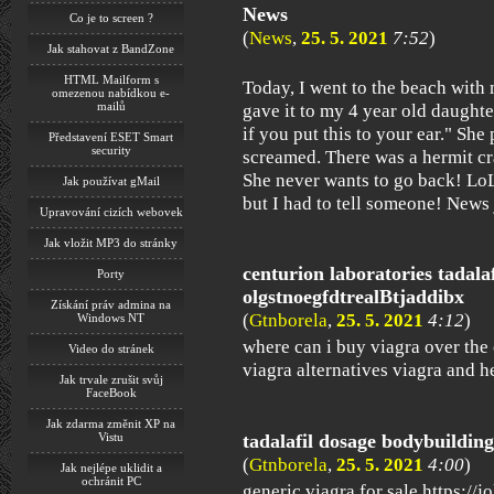
News
Co je to screen ?
(
News
,
25. 5. 2021
7:52
)
Jak stahovat z BandZone
HTML Mailform s
Today, I went to the beach with 
omezenou nabídkou e-
mailů
gave it to my 4 year old daught
if you put this to your ear." She
Představení ESET Smart
security
screamed. There was a hermit cra
She never wants to go back! LoL
Jak používat gMail
but I had to tell someone! New
Upravování cizích webovek
Jak vložit MP3 do stránky
centurion laboratories tadala
Porty
olgstnoegfdtrealBtjaddibx
Získání práv admina na
(
Gtnborela
,
25. 5. 2021
4:12
)
Windows NT
where can i buy viagra over the 
Video do stránek
viagra alternatives viagra and h
Jak trvale zrušit svůj
FaceBook
Jak zdarma změnit XP na
tadalafil dosage bodybuildin
Vistu
(
Gtnborela
,
25. 5. 2021
4:00
)
Jak nejlépe uklidit a
ochránit PC
generic viagra for sale https://j