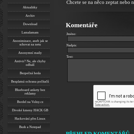
Chcete se na něco zeptat nebo 
Aktualitky
Archiv
Komentáře
Download
Lamalamam
Jméno:
Anonimizace, aneb jak se
schovat na netu
Nadpis:
Anonymní maily
Text:
Antivir? Ne, ale chyby
odhalí
Bezpečná hesla
Bezplatná ochrana počítačů
Blueboard ankety bez
reklamy
Bordel na Volny.cz
Divoké kmeny HACK GB
Hackování přes Linux
Bush a Notepad
PŘEHLED KOMENTÁŘŮ