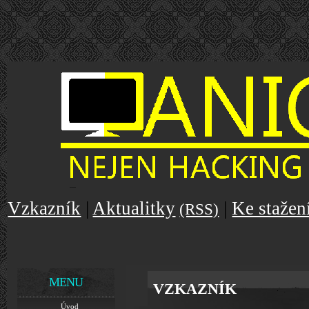
Vzkazník
|
Aktualitky
|
Ke stažen
(RSS)
MENU
VZKAZNÍK
Úvod