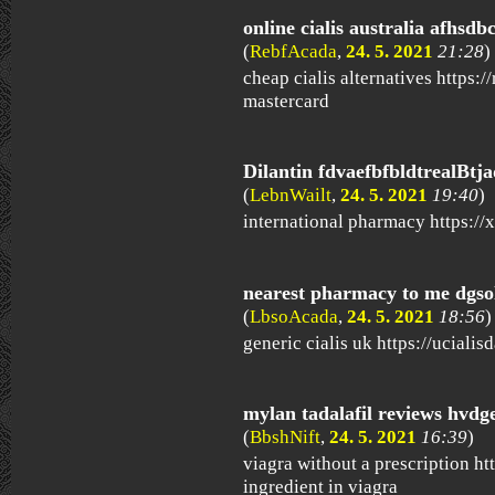
online cialis australia afhs
(
RebfAcada
,
24. 5. 2021
21:28
)
cheap cialis alternatives https:/
mastercard
Dilantin fdvaefbfbldtrealBtj
(
LebnWailt
,
24. 5. 2021
19:40
)
international pharmacy https:/
nearest pharmacy to me dgso
(
LbsoAcada
,
24. 5. 2021
18:56
)
generic cialis uk https://ucialis
mylan tadalafil reviews hvdg
(
BbshNift
,
24. 5. 2021
16:39
)
viagra without a prescription ht
ingredient in viagra