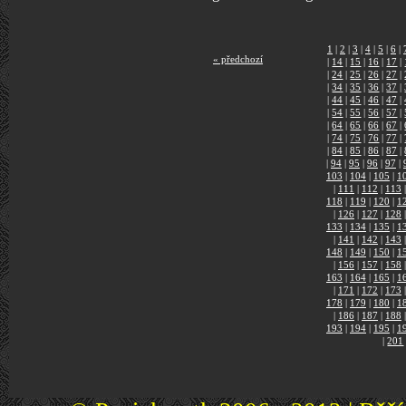
1
|
2
|
3
|
4
|
5
|
6
|
« předchozí
|
14
|
15
|
16
|
17
|
|
24
|
25
|
26
|
27
|
|
34
|
35
|
36
|
37
|
|
44
|
45
|
46
|
47
|
|
54
|
55
|
56
|
57
|
|
64
|
65
|
66
|
67
|
|
74
|
75
|
76
|
77
|
|
84
|
85
|
86
|
87
|
|
94
|
95
|
96
|
97
|
103
|
104
|
105
|
1
|
111
|
112
|
113
|
118
|
119
|
120
|
1
|
126
|
127
|
128
|
133
|
134
|
135
|
1
|
141
|
142
|
143
|
148
|
149
|
150
|
1
|
156
|
157
|
158
|
163
|
164
|
165
|
1
|
171
|
172
|
173
|
178
|
179
|
180
|
1
|
186
|
187
|
188
|
193
|
194
|
195
|
1
|
201