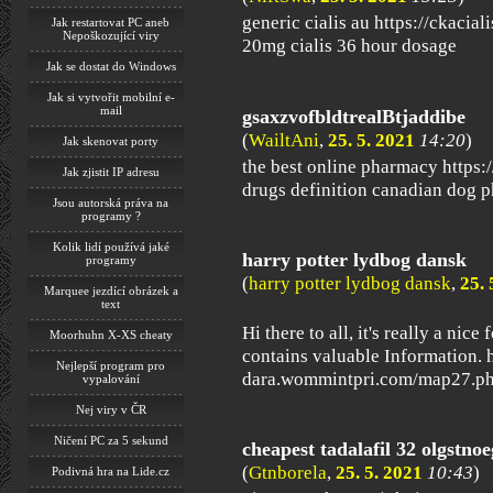
generic cialis au https://ckaciali
Jak restartovat PC aneb
Nepoškozující viry
20mg cialis 36 hour dosage
Jak se dostat do Windows
Jak si vytvořit mobilní e-
mail
gsaxzvofbldtrealBtjaddibe
(
WailtAni
,
25. 5. 2021
14:20
)
Jak skenovat porty
the best online pharmacy https:
Jak zjistit IP adresu
drugs definition canadian dog 
Jsou autorská práva na
programy ?
Kolik lidí používá jaké
harry potter lydbog dansk
programy
(
harry potter lydbog dansk
,
25. 
Marquee jezdící obrázek a
text
Hi there to all, it's really a nice 
Moorhuhn X-XS cheaty
contains valuable Information. 
Nejlepší program pro
dara.wommintpri.com/map27.p
vypalování
Nej viry v ČR
Ničení PC za 5 sekund
cheapest tadalafil 32 olgstno
(
Gtnborela
,
25. 5. 2021
10:43
)
Podivná hra na Lide.cz