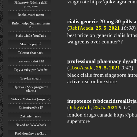
viagra otc https://jokviagra.com
Příkazový řádek a další
programy
Rozbalovací menu
cialis generic 20 mg 30 pills
Rušení odpočítávání resetu
(
RebfAcada
,
25. 5. 2021
10:08
)
PC
best price on generic cialis https
Stahování z YouTube
walgreens over counter??
Slovník pojmů
Teletext chat hack
professional pharmacy dgsol
Text ve spodní liště
(
LbsoAcada
,
25. 5. 2021
9:41
)
Tipy a triky pro Win 9x
black cialis from singapore https
Travian cheaty
active real online store
Úprava CSS v programu
zdarma
Videa v Malování (mspaint)
impotence frbdcacldtrealBtj
(
JebgWailt
,
25. 5. 2021
9:12
)
Zjištění/změna IP
london drugs canada https://p
Základy hacku
superstore
Návod na WWWhack
Proč domény s tečkou