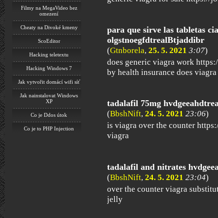
Filmy na MegaVideo bez
omezení
Cheaty na Divoké kmeny
para que sirve las tabletas ci
olgstnoegfdtrealBtjaddibr
ScoEditor
(
Gtnborela
,
25. 5. 2021
3:07
)
Hacking teletextu
does generic viagra work https:/
Hacking Windows 7
by health insurance does viagr
Jak vytvořit domácí wifi síť
Jak nainstalovat Windows
XP
tadalafil 75mg hvdgeeahdtre
(
BbshNift
,
24. 5. 2021
23:06
)
Co je Ddos útok
is viagra over the counter https
Co je to PHP Injection
viagra
tadalafil and nitrates hvdgee
(
BbshNift
,
24. 5. 2021
23:04
)
over the counter viagra substitu
jelly