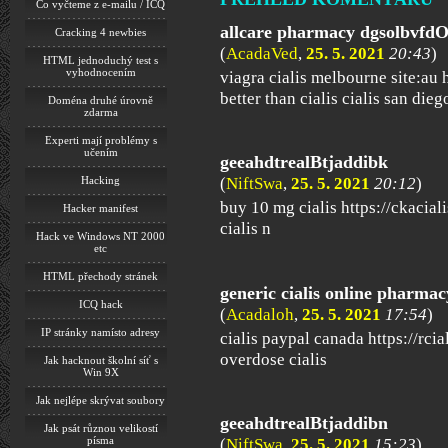
Co vyčteme z e-mailu / ICQ
allcare pharmacy dgsolbvfd
Cracking 4 newbies
(
AcadaVed
,
25. 5. 2021
20:43
)
HTML jednoduchý test s
vyhodnocením
viagra cialis melbourne site:au ht
better than cialis cialis san dieg
Doména druhé úrovně
zdarma
Experti mají problémy s
učením
geeahdtrealBtjaddibk
Hacking
(
NiftSwa
,
25. 5. 2021
20:12
)
buy 10 mg cialis https://ckacial
Hacker manifest
cialis n
Hack ve Windows NT 2000
etc
HTML přechody stránek
generic cialis online pharma
ICQ hack
(
Acadaloh
,
25. 5. 2021
17:54
)
IP stránky namísto adresy
cialis paypal canada https://rcia
overdose cialis
Jak hacknout školní síť s
Win 9X
Jak nejlépe skrývat soubory
geeahdtrealBtjaddibn
Jak psát různou velikostí
písma
(
NiftSwa
,
25. 5. 2021
15:23
)