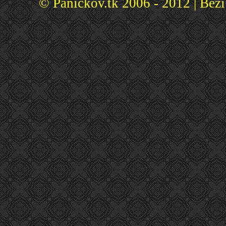
© Panickov.tk 2006 - 2012 | Běž