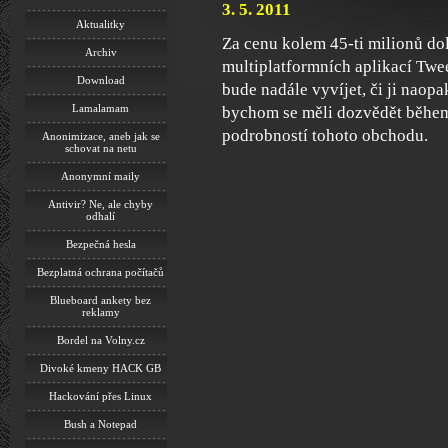
3. 5. 2011
Aktualitky
Za cenu kolem 45-ti milionů dol
Archiv
multiplatformních aplikací Twee
Download
bude nadále vyvíjet, či ji naop
Lamalamam
bychom se měli dozvědět během 
podrobností tohoto obchodu.
Anonimizace, aneb jak se
schovat na netu
Anonymní maily
Antivir? Ne, ale chyby
odhalí
Bezpečná hesla
Bezplatná ochrana počítačů
Blueboard ankety bez
reklamy
Bordel na Volny.cz
Divoké kmeny HACK GB
Hackování přes Linux
Bush a Notepad