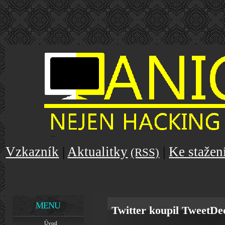
Vzkazník
|
Aktualitky
|
Ke stažen
(RSS)
MENU
Twitter koupil TweetDe
Úvod