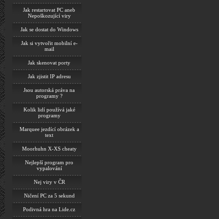
Jak restartovat PC aneb
Nepoškozující viry
Jak se dostat do Windows
Jak si vytvořit mobilní e-
mail
Jak skenovat porty
Jak zjistit IP adresu
Jsou autorská práva na
programy ?
Kolik lidí používá jaké
programy
Marquee jezdící obrázek a
text
Moorhuhn X-XS cheaty
Nejlepší program pro
vypalování
Nej viry v ČR
Ničení PC za 5 sekund
Podivná hra na Lide.cz