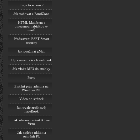
Co je to screen ?
Jak stahovat z BandZone
HTML Mailform s
omezenou nabídkou e-
mailů
Představení ESET Smart
security
Jak používat gMail
Upravování cizích webovek
Jak vložit MP3 do stránky
Porty
Získání práv admina na
Windows NT
Video do stránek
Jak trvale zrušit svůj
FaceBook
Jak zdarma změnit XP na
Vistu
Jak nejlépe uklidit a
ochránit PC