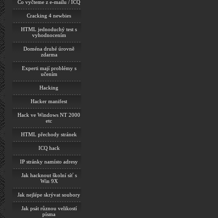
Co vyčteme z e-mailu / ICQ
Cracking 4 newbies
HTML jednoduchý test s
vyhodnocením
Doména druhé úrovně
zdarma
Experti mají problémy s
učením
Hacking
Hacker manifest
Hack ve Windows NT 2000
etc
HTML přechody stránek
ICQ hack
IP stránky namísto adresy
Jak hacknout školní síť s
Win 9X
Jak nejlépe skrývat soubory
Jak psát různou velikostí
písma