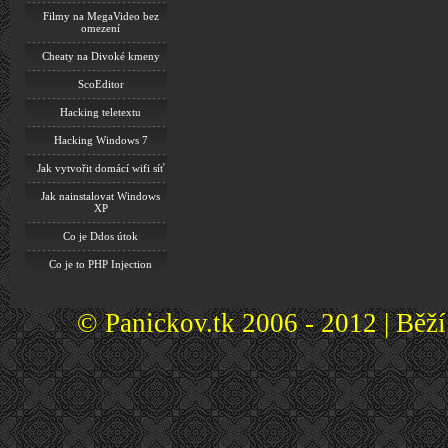
Filmy na MegaVideo bez
omezení
Cheaty na Divoké kmeny
ScoEditor
Hacking teletextu
Hacking Windows 7
Jak vytvořit domácí wifi síť
Jak nainstalovat Windows
XP
Co je Ddos útok
Co je to PHP Injection
© Panickov.tk 2006 - 2012 | Běž