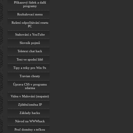
Příkazový řádek a další
programy
Rozbalovací menu
Rušení odpočítávání resetu
PC
Stahování z YouTube
Slovník pojmů
Teletext chat hack
Text ve spodní liště
Tipy a triky pro Win 9x
Travian cheaty
Úprava CSS v programu
zdarma
Videa v Malování (mspaint)
Zjištění/změna IP
Základy hacku
Návod na WWWhack
Proč domény s tečkou