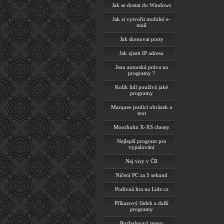
Jak se dostat do Windows
Jak si vytvořit mobilní e-
mail
Jak skenovat porty
Jak zjistit IP adresu
Jsou autorská práva na
programy ?
Kolik lidí používá jaké
programy
Marquee jezdící obrázek a
text
Moorhuhn X-XS cheaty
Nejlepší program pro
vypalování
Nej viry v ČR
Ničení PC za 5 sekund
Podivná hra na Lide.cz
Příkazový řádek a další
programy
Rozbalovací menu