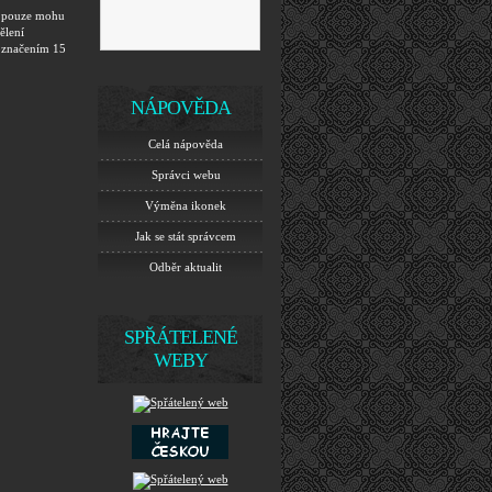
o, pouze mohu
ělení
 označením 15
NÁPOVĚDA
Celá nápověda
Správci webu
Výměna ikonek
Jak se stát správcem
Odběr aktualit
SPŘÁTELENÉ
WEBY