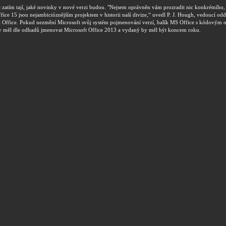
 zatím tají, jaké novinky v nové verzi budou. "Nejsem oprávněn vám prozradit nic konkrétníh
Office 15 jsou nejambicióznějším projektem v historii naší divize,“ uvedl P. J. Hough, vedoucí odd
t Office. Pokud nezmění Microsoft svůj systém pojmenování verzí, balík MS Office s kódovým
dy měl dle odhadů jmenovat Microsoft Office 2013 a vydaný by měl být koncem roku.