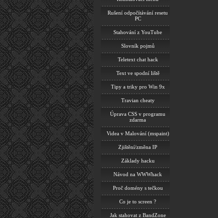
Rušení odpočítávání resetu
PC
Stahování z YouTube
Slovník pojmů
Teletext chat hack
Text ve spodní liště
Tipy a triky pro Win 9x
Travian cheaty
Úprava CSS v programu
zdarma
Videa v Malování (mspaint)
Zjištění/změna IP
Základy hacku
Návod na WWWhack
Proč domény s tečkou
Co je to screen ?
Jak stahovat z BandZone