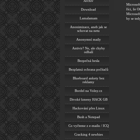
Archiv
Microsoft
říci, že 
Download
Microsof
Lamalamam
by se te
Anonimizace, aneb jak se
schovat na netu
Anonymní maily
Antivir? Ne, ale chyby
odhalí
Bezpečná hesla
Bezplatná ochrana počítačů
Blueboard ankety bez
reklamy
Bordel na Volny.cz
Divoké kmeny HACK GB
Hackování přes Linux
Bush a Notepad
Co vyčteme z e-mailu / ICQ
Cracking 4 newbies