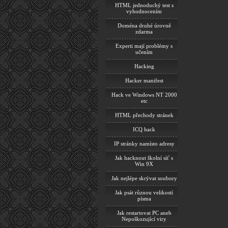
HTML jednoduchý test s
vyhodnocením
Doména druhé úrovně
zdarma
Experti mají problémy s
učením
Hacking
Hacker manifest
Hack ve Windows NT 2000
etc
HTML přechody stránek
ICQ hack
IP stránky namísto adresy
Jak hacknout školní síť s
Win 9X
Jak nejlépe skrývat soubory
Jak psát různou velikostí
písma
Jak restartovat PC aneb
Nepoškozující viry