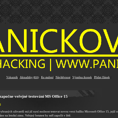
Vzkazník
|
Aktualitky
|
Ke stažení
|
Návštěvnost
|
Výměna ikonek
|
Přidat článek
|
(RSS)
 započne veřejné testování MS Office 15
2
ybraných uživatelů má již nyní možnost testovat novou verzi balíku Microsoft Office 15, jejíž o
áno na letošní zimu. Veřejný betatest by měl započít v létě.