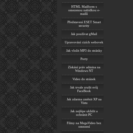
HTML Mailform s
omezenou nabídkou e-
mailů
Představení ESET Smart
security
Jak používat gMail
Upravování cizích webovek
Jak vložit MP3 do stránky
Porty
Získání práv admina na
Windows NT
Video do stránek
Jak trvale zrušit svůj
FaceBook
Jak zdarma změnit XP na
Vistu
Jak nejlépe uklidit a
ochránit PC
Filmy na MegaVideo bez
omezení