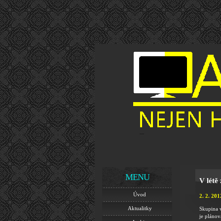
MENU
V létě
Úvod
2. 2. 201
Aktualitky
Skupina v
je plánov