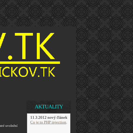
AKTUALITY
11.3.2012 nový článek
Co je to PHP injection
.
stré uvolnění